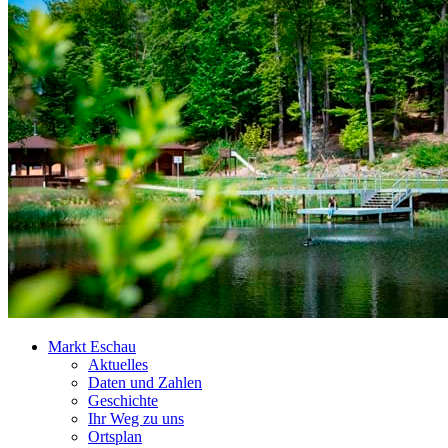
Markt Eschau
Aktuelles
Daten und Zahlen
Geschichte
Ihr Weg zu uns
Ortsplan