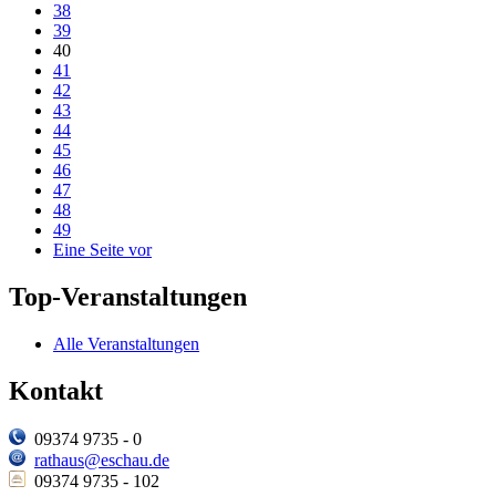
38
39
40
41
42
43
44
45
46
47
48
49
Eine Seite vor
Top-Veranstaltungen
Alle Veranstaltungen
Kontakt
09374 9735 - 0
rathaus@eschau.de
09374 9735 - 102