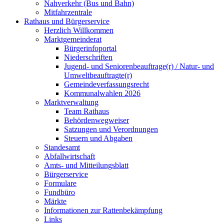
Nahverkehr (Bus und Bahn)
Mitfahrzentrale
Rathaus und Bürgerservice
Herzlich Willkommen
Marktgemeinderat
Bürgerinfoportal
Niederschriften
Jugend- und Seniorenbeauftrage(r) / Natur- und
Umweltbeauftragte(r)
Gemeindeverfassungsrecht
Kommunalwahlen 2026
Marktverwaltung
Team Rathaus
Behördenwegweiser
Satzungen und Verordnungen
Steuern und Abgaben
Standesamt
Abfallwirtschaft
Amts- und Mitteilungsblatt
Bürgerservice
Formulare
Fundbüro
Märkte
Informationen zur Rattenbekämpfung
Links