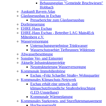
Bebauungsplan "Gemeinde Bruchwiesen"
Hobbach
Auskunft Bayern Atlas
Glasfaserausbau in Eschau
Presseberichte zum Glasfaserausbau
Dorferneuerung
EHRE-Haus Eschau
EHRE-Haus Eschau - Betreiber LAG Main4Eck
Miltenberg e.V.
Wasserversorgung
Untersuchungsergebnisse Trinkwasser
Wasserschutzgebiet Tiefbrunnen Wildensee
Abwasserbeseitigung
Sonstige Ver- und Entsorger
Aktuelle Infrastrukturprojekte
Neustrukturierung Wasserversorgung
Kommunale Immobilienbörse
Eschau »Fritz Schaefler Straße« Wohnquartier
Kommunales Klimaschutz-Netzwerk
Eschau erhält eine umwelt- und
klimaschutzfreundliche Straßenbeleuchtung
(LED-Umstellung)
Kommunale Wärmeplanung
Kommunales Starkregen- und Sturzflutenmanagement
Hochwasseraudit