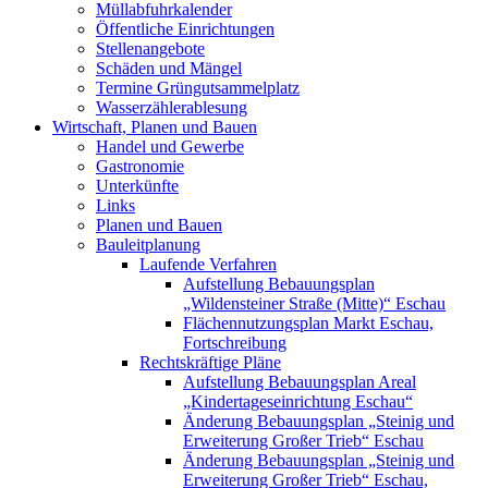
Müllabfuhrkalender
Öffentliche Einrichtungen
Stellenangebote
Schäden und Mängel
Termine Grüngutsammelplatz
Wasserzählerablesung
Wirtschaft, Planen und Bauen
Handel und Gewerbe
Gastronomie
Unterkünfte
Links
Planen und Bauen
Bauleitplanung
Laufende Verfahren
Aufstellung Bebauungsplan
„Wildensteiner Straße (Mitte)“ Eschau
Flächennutzungsplan Markt Eschau,
Fortschreibung
Rechtskräftige Pläne
Aufstellung Bebauungsplan Areal
„Kindertageseinrichtung Eschau“
Änderung Bebauungsplan „Steinig und
Erweiterung Großer Trieb“ Eschau
Änderung Bebauungsplan „Steinig und
Erweiterung Großer Trieb“ Eschau,