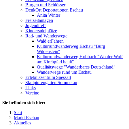
Burgen und Schlösser
DenkOrt Deportationen Eschau
Anita Winter
Freizeitanlagen
Jugendtreff
Kinderspielplätze
Rad- und Wanderwege
Wald erFahren
Kulturrundwanderweg Eschau "Burg
Wildenstein"
Kulturrundwanderweg Hobbach "Wo der Wolf
am Kirchpfad heult"
Qualitätswege "Wanderbares Deutschland"
Wanderwege rund um Eschau
Erlebniszentrum Spessart
Skulpturengarten Sommerau
Links
Vereine
Sie befinden sich hier:
Start
Markt Eschau
Aktuelles