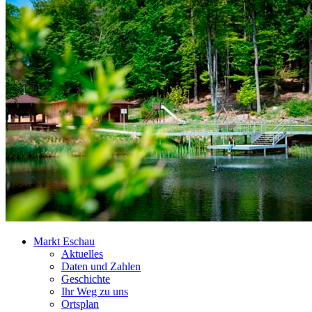
Markt Eschau
Aktuelles
Daten und Zahlen
Geschichte
Ihr Weg zu uns
Ortsplan