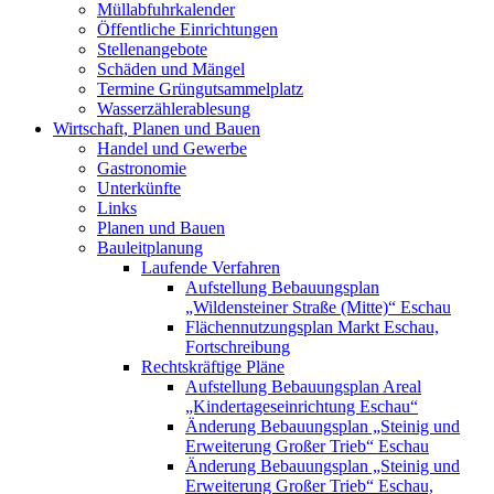
Müllabfuhrkalender
Öffentliche Einrichtungen
Stellenangebote
Schäden und Mängel
Termine Grüngutsammelplatz
Wasserzählerablesung
Wirtschaft, Planen und Bauen
Handel und Gewerbe
Gastronomie
Unterkünfte
Links
Planen und Bauen
Bauleitplanung
Laufende Verfahren
Aufstellung Bebauungsplan
„Wildensteiner Straße (Mitte)“ Eschau
Flächennutzungsplan Markt Eschau,
Fortschreibung
Rechtskräftige Pläne
Aufstellung Bebauungsplan Areal
„Kindertageseinrichtung Eschau“
Änderung Bebauungsplan „Steinig und
Erweiterung Großer Trieb“ Eschau
Änderung Bebauungsplan „Steinig und
Erweiterung Großer Trieb“ Eschau,