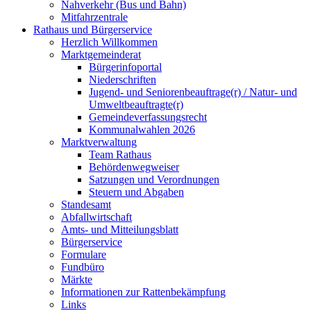
Nahverkehr (Bus und Bahn)
Mitfahrzentrale
Rathaus und Bürgerservice
Herzlich Willkommen
Marktgemeinderat
Bürgerinfoportal
Niederschriften
Jugend- und Seniorenbeauftrage(r) / Natur- und
Umweltbeauftragte(r)
Gemeindeverfassungsrecht
Kommunalwahlen 2026
Marktverwaltung
Team Rathaus
Behördenwegweiser
Satzungen und Verordnungen
Steuern und Abgaben
Standesamt
Abfallwirtschaft
Amts- und Mitteilungsblatt
Bürgerservice
Formulare
Fundbüro
Märkte
Informationen zur Rattenbekämpfung
Links