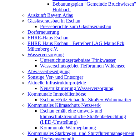
Bebauungsplan "Gemeinde Bruchwiesen"
Hobbach
Auskunft Bayern Atlas
Glasfaserausbau in Eschau
Presseberichte zum Glasfaserausbau
Dorferneuerung
EHRE-Haus Eschau
EHRE-Haus Eschau - Betreiber LAG Main4Eck
Miltenberg e.V.
Wasserversorgung
Untersuchungsergebnisse Trinkwasser
Wasserschutzgebiet Tiefbrunnen Wildensee
Abwasserbeseitigung
Sonstige Ver- und Entsorger
Aktuelle Infrastrukturprojekte
Neustrukturierung Wasserversorgung
Kommunale Immobilienbörse
Eschau »Fritz Schaefler Straße« Wohnquartier
Kommunales Klimaschutz-Netzwerk
Eschau erhält eine umwelt- und
klimaschutzfreundliche Straßenbeleuchtung
(LED-Umstellung)
Kommunale Wärmeplanung
Kommunales Starkregen- und Sturzflutenmanagement
Hochwasseraudit