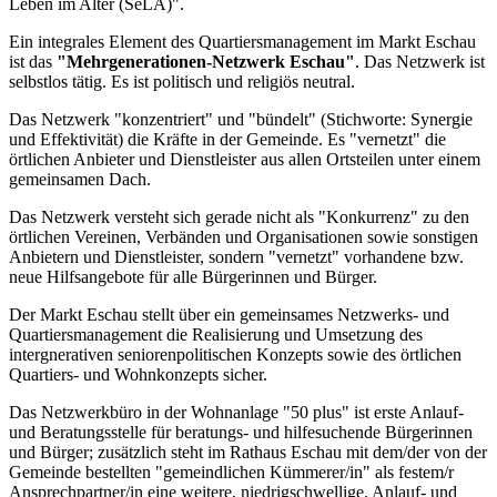
Leben im Alter (SeLA)".
Ein integrales Element des Quartiersmanagement im Markt Eschau
ist das
"Mehrgenerationen-Netzwerk Eschau"
. Das Netzwerk ist
selbstlos tätig. Es ist politisch und religiös neutral.
Das Netzwerk "konzentriert" und "bündelt" (Stichworte: Synergie
und Effektivität) die Kräfte in der Gemeinde. Es "vernetzt" die
örtlichen Anbieter und Dienstleister aus allen Ortsteilen unter einem
gemeinsamen Dach.
Das Netzwerk versteht sich gerade nicht als "Konkurrenz" zu den
örtlichen Vereinen, Verbänden und Organisationen sowie sonstigen
Anbietern und Dienstleister, sondern "vernetzt" vorhandene bzw.
neue Hilfsangebote für alle Bürgerinnen und Bürger.
Der Markt Eschau stellt über ein gemeinsames Netzwerks- und
Quartiersmanagement die Realisierung und Umsetzung des
intergnerativen seniorenpolitischen Konzepts sowie des örtlichen
Quartiers- und Wohnkonzepts sicher.
Das Netzwerkbüro in der Wohnanlage "50 plus" ist erste Anlauf-
und Beratungsstelle für beratungs- und hilfesuchende Bürgerinnen
und Bürger; zusätzlich steht im Rathaus Eschau mit dem/der von der
Gemeinde bestellten "gemeindlichen Kümmerer/in" als festem/r
Ansprechpartner/in eine weitere, niedrigschwellige, Anlauf- und