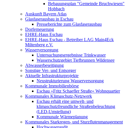
Bebauungsplan "Gemeinde Bruchwiesen"
Hobbach
Auskunft Bayern Atlas
Glasfaserausbau in Eschau
Presseberichte zum Glasfaserausbau
Dorferneuerung
EHRE-Haus Eschau
EHRE-Haus Eschau - Betreiber LAG Main4Eck
Miltenberg e.V.
Wasserversorgung
Untersuchungsergebnisse Trinkwasser
Wasserschutzgebiet Tiefbrunnen Wildensee
Abwasserbeseitigung
Sonstige Ver- und Entsorger
Aktuelle Infrastrukturprojekte
Neustrukturierung Wasserversorgung
Kommunale Immobilienbörse
Eschau »Fritz Schaefler Straße« Wohnquartier
Kommunales Klimaschutz-Netzwerk
Eschau erhält eine umwelt- und
klimaschutzfreundliche Straßenbeleuchtung
(LED-Umstellung)
Kommunale Wärmeplanung
Kommunales Starkregen- und Sturzflutenmanagement
Hochwasseraudit