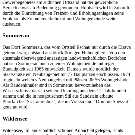
Gewerbegebietes am südlichen Ortsrand hat der gewerbliche
Bereich etwas an Bedeutung gewonnen. Hobbach wird in Zukunft
durch die Einrichtung von Freizeit- und Erholungsanlagen seine
Funktion als Fremdenverkehrsort und Wohngemeinde weiter
ausbauen.
Sommerau
Das Dorf Sommerau, das vom Ortsteil Eschau nur durch die Elsava
getrennt war, entstand aus blockförmigen Hubengütern. Von den
einstmals überwiegend ansässigen landwirtschaftlichen Betrieben
hat sich Sommerau auch zu einer Wohngemeinde mit reger
Bautätigkeit seit 1965 entwickelt. Damals wurde nördlich der
Staatsstraße ein Neubaugebiet mit 77 Bauplätzen erschlossen. 1974
folgte ein weiteres Neubaugebiet mit Plätzen für 56 Wohngebäude.
Als Baudenkmäler sind in Sommerau hervorzuheben das
Wasserschloss, dass in seinem Ursprung aus dem 12. Jahrhundert
stammt und die in neugotischem Stil aus Sandstein erbaute
Pfarrkirche "St. Laurentius", die im Volksmund "Dom im Spessart"
genannt wird.
Wildensee
Wildensee, im landschaftlich schönen Aubachtal gelegen, ist als