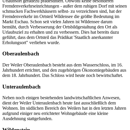
Urlaubsort geradezu prädestiniert. Obwohl keine besonderen
Fremdenverkehrseinrichtungen - außer dem ruhigen Dorf mit seinen
schmucken Fachwerkhäusern selbst- zu verzeichnen sind, hat der
Fremdenverkehr im Ortsteil Wildensee die größte Bedeutung im
Markt Eschau. Schon seit vielen Jahren ist Wildensee darum
bemüht, durch Verbesserung der Ortsbildgestaltung den Ort als
Urlaubsziel zu erhalten und zu verbessern. Dies hat bereits dazu
geführt, dass dem Ortsteil das Prädikat 'Staatlich anerkannter
Erholungsort" verliehen wurde.
Oberaulenbach
Der Weiler Oberaulenbach besteht aus dem Wasserschloss, im 16.
Jahrhundert errichtet, und den zugehörigen Ökonomiegebäuden aus
dem 18. Jahrhundert. Das Schloss wird heute noch bewirtschaftet.
Unteraulenbach
Neben noch einigen bestehenden landwirtschaftlichen Anwesen,
dient der Weiler Unteraulenbach heute fast ausschließlich dem
Wohnen. Im südlichen Bereich des Weilers hat in den letzten Jahren
aufgrund einiger neu errichteter Wohngebäude eine kleine
Ausdehnung stattgefunden.
Wildenstein