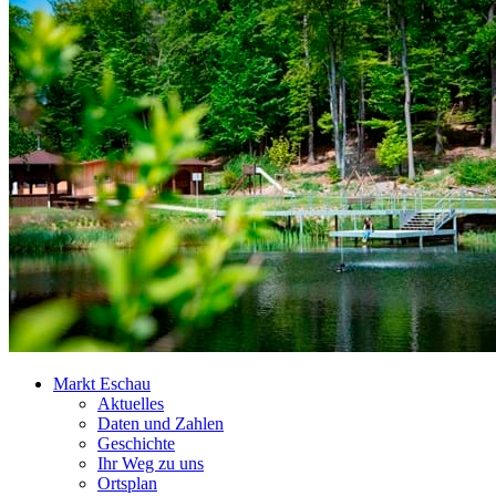
Markt Eschau
Aktuelles
Daten und Zahlen
Geschichte
Ihr Weg zu uns
Ortsplan