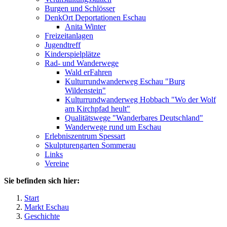
Burgen und Schlösser
DenkOrt Deportationen Eschau
Anita Winter
Freizeitanlagen
Jugendtreff
Kinderspielplätze
Rad- und Wanderwege
Wald erFahren
Kulturrundwanderweg Eschau "Burg
Wildenstein"
Kulturrundwanderweg Hobbach "Wo der Wolf
am Kirchpfad heult"
Qualitätswege "Wanderbares Deutschland"
Wanderwege rund um Eschau
Erlebniszentrum Spessart
Skulpturengarten Sommerau
Links
Vereine
Sie befinden sich hier:
Start
Markt Eschau
Geschichte