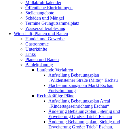
Müllabfuhrkalender
Öffentliche Einrichtungen
Stellenangebote
Schäden und Mängel
Termine Grüngutsammelplatz
Wasserzählerablesung
Wirtschaft, Planen und Bauen
Handel und Gewerbe
Gastronomie
Unterkünfte
Links
Planen und Bauen
Bauleitplanung
Laufende Verfahren
Aufstellung Bebauungsplan
„Wildensteiner Straße (Mitte)“ Eschau
Flächennutzungsplan Markt Eschau,
Fortschreibung
Rechtskräftige Pläne
Aufstellung Bebauungsplan Areal
„Kindertageseinrichtung Eschau“
Änderung Bebauungsplan „Steinig und
Erweiterung Großer Trieb“ Eschau
Änderung Bebauungsplan „Steinig und
Erweiterung Großer Trieb“ Eschau,