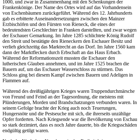
1000, und zwar in Zusammenhang mit den Schenkungen der
Frankenkönige. Der Name des Ortes wird auf das Vorhandensein
von Eschenbäumen zurückgeführt. Während des 12. Jahrhunderts
gab es erbitterte Auseinandersetzungen zwischen den Mainzer
Erzbischöfen und den Fürsten von Rieneck, die eines der
bedeutendsten Geschlechter in Franken darstellten, und zwar wegen
der Eschauer Gemarkung. Im Jahre 1285 schlichtete König Rudolf
den Streit und bestätigte den Rieneckern den Eschauer Besitz und
verlieh gleichzeitig das Marktrecht an das Dorf. Im Jahre 1560 kam
dann der Marktflecken durch Erbschaft an das Haus Erbach.
Während der Reformationszeit mussten die Eschauer den
lutherischen Glauben annehmen, und im Jahre 1525 brachen die
Bauern auf, um das Eschauer Wasserschloss zu stürmen. Das
Schloss ging bei diesem Kampf zwischen Bauern und Adeligen in
Flammen auf.
Während des dreißigjährigen Krieges waren Truppendurchmärsche
von Freund und Feind an der Tagesordnung, die meistens mit
Plünderungen, Morden und Brandschatzungen verbunden waren. In
seinem Gefolge brachte der Krieg auch noch Teuerungen,
Hungersnöte und die Pestseuche mit sich, die ihrerseits unzählige
Opfer forderten. Nach Kriegsende war die Bevölkerung von Eschau
so stark dezimiert, dass es noch Jahre dauerte, bis die Kriegsschäden
endgültig getilgt waren.