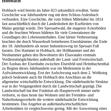
Hobbach
Hobbach wird bereits im Jahre 823 urkundlich erwähnt. Seine
Geschichte war Jahrhunderte eng mit dem Schloss Aulenbach
verbunden. Eine Geschichte, die vom frühen Mittelalter bis 1814
fast ausschließlich durch die Landeshoheit der Kurfürsten von
Mainz geprägt wurde. Der Spessartwald, die mageren Ackerböden
und die feuchten Wiesen bildeten für viele Generationen die
Grundlagen des Lebensunterhaltes. Eine kleine Verbesserung
brachten die durch Wasserkraft betriebenen Eisenhämmer, die Ende
des 18. Jahrhunderts als neuer Industriezweig im Spessart Fuß
fassten. Der Hammer in Hobbach, der Höllhammer und der
Neuhammer gaben den Bewohnern des Elsavatales erstmals
Verdienstmöglichkeiten außerhalb der Land- und Forstwirtschaft.
Der Ausbau der Eisenbahn zwischen Elsenfeld und Heimbuchenthal
zu Beginn dieses Jahrhunderts war ein Meilenstein in der
Aufwärtsentwicklung. Erst der Aufschwung nach dem 2. Weltkrieg
jedoch bedeutete auch für Hobbach den Anschluss an die
allgemeine wirtschaftliche Entwicklung. Die städtebauliche Struktur
war in der Vergangenheit durch die Landwirtschaft geprägt. Die
Landwirtschaft hat ihre Funktion als Haupterwerb immer mehr
verloren, so dass heute das Wohnen und der Fremden- und
Naherholungsverkehr die weitere städtebauliche Entwicklung
bestimmen. Das Angebot an außerlandwirtschaftlichen
Arbeitsstätten ist vergleichsweise gering. Mit der Ausweisung eines