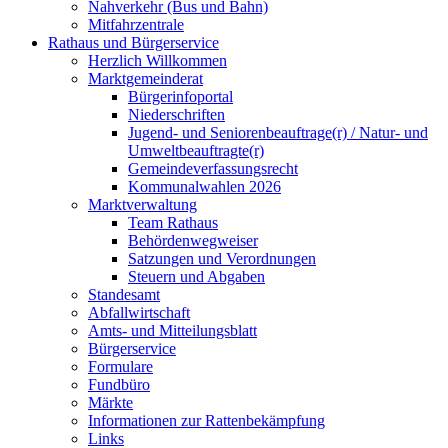
Nahverkehr (Bus und Bahn)
Mitfahrzentrale
Rathaus und Bürgerservice
Herzlich Willkommen
Marktgemeinderat
Bürgerinfoportal
Niederschriften
Jugend- und Seniorenbeauftrage(r) / Natur- und
Umweltbeauftragte(r)
Gemeindeverfassungsrecht
Kommunalwahlen 2026
Marktverwaltung
Team Rathaus
Behördenwegweiser
Satzungen und Verordnungen
Steuern und Abgaben
Standesamt
Abfallwirtschaft
Amts- und Mitteilungsblatt
Bürgerservice
Formulare
Fundbüro
Märkte
Informationen zur Rattenbekämpfung
Links