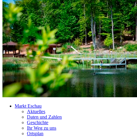
Markt Eschau
Aktuelles
Daten und Zahlen
Geschichte
Ihr Weg zu uns
Ortsplan