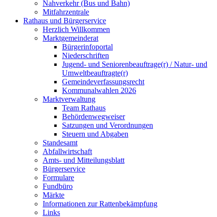
Nahverkehr (Bus und Bahn)
Mitfahrzentrale
Rathaus und Bürgerservice
Herzlich Willkommen
Marktgemeinderat
Bürgerinfoportal
Niederschriften
Jugend- und Seniorenbeauftrage(r) / Natur- und
Umweltbeauftragte(r)
Gemeindeverfassungsrecht
Kommunalwahlen 2026
Marktverwaltung
Team Rathaus
Behördenwegweiser
Satzungen und Verordnungen
Steuern und Abgaben
Standesamt
Abfallwirtschaft
Amts- und Mitteilungsblatt
Bürgerservice
Formulare
Fundbüro
Märkte
Informationen zur Rattenbekämpfung
Links