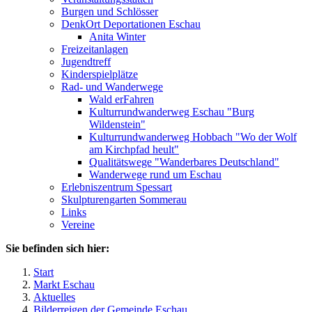
Burgen und Schlösser
DenkOrt Deportationen Eschau
Anita Winter
Freizeitanlagen
Jugendtreff
Kinderspielplätze
Rad- und Wanderwege
Wald erFahren
Kulturrundwanderweg Eschau "Burg
Wildenstein"
Kulturrundwanderweg Hobbach "Wo der Wolf
am Kirchpfad heult"
Qualitätswege "Wanderbares Deutschland"
Wanderwege rund um Eschau
Erlebniszentrum Spessart
Skulpturengarten Sommerau
Links
Vereine
Sie befinden sich hier:
Start
Markt Eschau
Aktuelles
Bilderreigen der Gemeinde Eschau