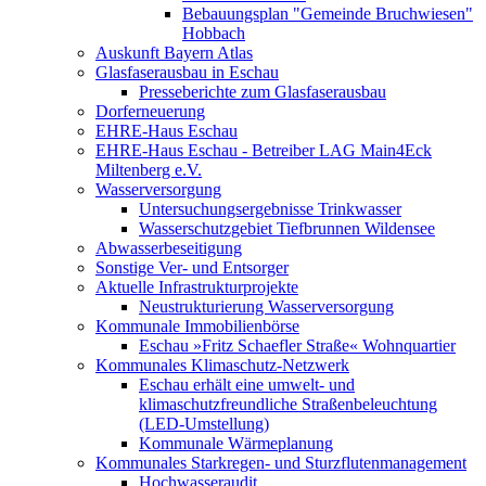
Bebauungsplan "Gemeinde Bruchwiesen"
Hobbach
Auskunft Bayern Atlas
Glasfaserausbau in Eschau
Presseberichte zum Glasfaserausbau
Dorferneuerung
EHRE-Haus Eschau
EHRE-Haus Eschau - Betreiber LAG Main4Eck
Miltenberg e.V.
Wasserversorgung
Untersuchungsergebnisse Trinkwasser
Wasserschutzgebiet Tiefbrunnen Wildensee
Abwasserbeseitigung
Sonstige Ver- und Entsorger
Aktuelle Infrastrukturprojekte
Neustrukturierung Wasserversorgung
Kommunale Immobilienbörse
Eschau »Fritz Schaefler Straße« Wohnquartier
Kommunales Klimaschutz-Netzwerk
Eschau erhält eine umwelt- und
klimaschutzfreundliche Straßenbeleuchtung
(LED-Umstellung)
Kommunale Wärmeplanung
Kommunales Starkregen- und Sturzflutenmanagement
Hochwasseraudit