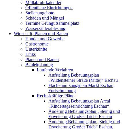
Müllabfuhrkalender
Öffentliche Einrichtungen
Stellenangebote
Schäden und Mängel
Termine Grüngutsammelplatz
Wasserzählerablesung
Wirtschaft, Planen und Bauen
Handel und Gewerbe
Gastronomie
Unterkünfte
Links
Planen und Bauen
Bauleitplanung
Laufende Verfahren
Aufstellung Bebauungsplan
„Wildensteiner Straße (Mitte)“ Eschau
Flächennutzungsplan Markt Eschau,
Fortschreibung
Rechtskräftige Pläne
Aufstellung Bebauungsplan Areal
„Kindertageseinrichtung Eschau“
Änderung Bebauungsplan „Steinig und
Erweiterung Großer Trieb“ Eschau
Änderung Bebauungsplan „Steinig und
Erweiterung Großer Trieb“ Eschau,