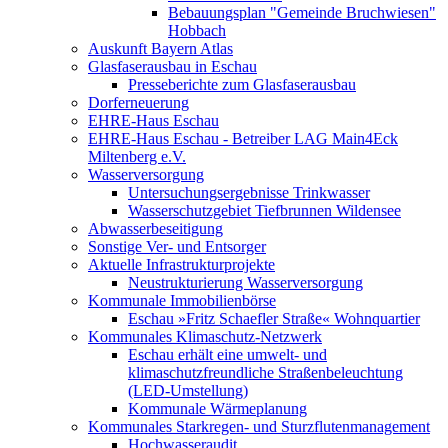
Bebauungsplan "Gemeinde Bruchwiesen"
Hobbach
Auskunft Bayern Atlas
Glasfaserausbau in Eschau
Presseberichte zum Glasfaserausbau
Dorferneuerung
EHRE-Haus Eschau
EHRE-Haus Eschau - Betreiber LAG Main4Eck
Miltenberg e.V.
Wasserversorgung
Untersuchungsergebnisse Trinkwasser
Wasserschutzgebiet Tiefbrunnen Wildensee
Abwasserbeseitigung
Sonstige Ver- und Entsorger
Aktuelle Infrastrukturprojekte
Neustrukturierung Wasserversorgung
Kommunale Immobilienbörse
Eschau »Fritz Schaefler Straße« Wohnquartier
Kommunales Klimaschutz-Netzwerk
Eschau erhält eine umwelt- und
klimaschutzfreundliche Straßenbeleuchtung
(LED-Umstellung)
Kommunale Wärmeplanung
Kommunales Starkregen- und Sturzflutenmanagement
Hochwasseraudit