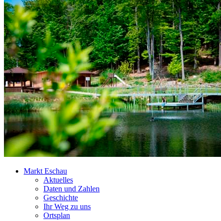
Markt Eschau
Aktuelles
Daten und Zahlen
Geschichte
Ihr Weg zu uns
Ortsplan