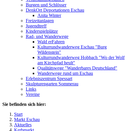
Burgen und Schlösser
DenkOrt Deportationen Eschau
Anita Winter
Freizeitanlagen
Jugendtreff
Kinderspielplätze
Rad- und Wanderwege
Wald erFahren
Kulturrundwanderweg Eschau "Burg
Wildenstein"
Kulturrundwanderweg Hobbach "Wo der Wolf
am Kirchpfad heult"
Qualitätswege "Wanderbares Deutschland"
Wanderwege rund um Eschau
Erlebniszentrum Spessart
Skulpturengarten Sommerau
Links
Vereine
Sie befinden sich hier:
Start
Markt Eschau
Aktuelles
Kerbmarkt