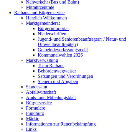
Nahverkehr (Bus und Bahn)
Mitfahrzentrale
Rathaus und Bürgerservice
Herzlich Willkommen
Marktgemeinderat
Bürgerinfoportal
Niederschriften
Jugend- und Seniorenbeauftrage(r) / Natur- und
Umweltbeauftragte(r)
Gemeindeverfassungsrecht
Kommunalwahlen 2026
Marktverwaltung
Team Rathaus
Behördenwegweiser
Satzungen und Verordnungen
Steuern und Abgaben
Standesamt
Abfallwirtschaft
Amts- und Mitteilungsblatt
Bürgerservice
Formulare
Fundbüro
Märkte
Informationen zur Rattenbekämpfung
Links