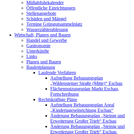
Müllabfuhrkalender
Öffentliche Einrichtungen
Stellenangebote
Schäden und Mängel
Termine Grüngutsammelplatz
Wasserzählerablesung
Wirtschaft, Planen und Bauen
Handel und Gewerbe
Gastronomie
Unterkünfte
Links
Planen und Bauen
Bauleitplanung
Laufende Verfahren
Aufstellung Bebauungsplan
„Wildensteiner Straße (Mitte)“ Eschau
Flächennutzungsplan Markt Eschau,
Fortschreibung
Rechtskräftige Pläne
Aufstellung Bebauungsplan Areal
„Kindertageseinrichtung Eschau“
Änderung Bebauungsplan „Steinig und
Erweiterung Großer Trieb“ Eschau
Änderung Bebauungsplan „Steinig und
Erweiterung Großer Trieb“ Eschau,