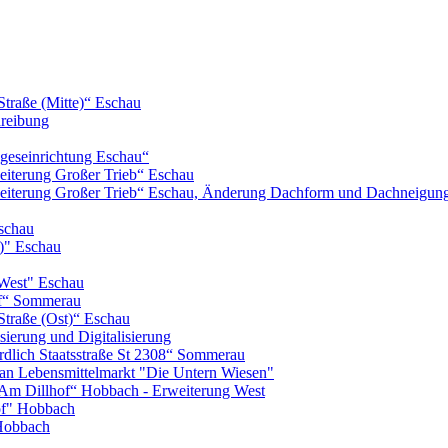
Straße (Mitte)“ Eschau
hreibung
geseinrichtung Eschau“
iterung Großer Trieb“ Eschau
eiterung Großer Trieb“ Eschau, Änderung Dachform und Dachneigun
schau
)" Eschau
West" Eschau
of“ Sommerau
Straße (Ost)“ Eschau
ierung und Digitalisierung
lich Staatsstraße St 2308“ Sommerau
n Lebensmittelmarkt "Die Untern Wiesen"
m Dillhof“ Hobbach - Erweiterung West
of" Hobbach
Hobbach