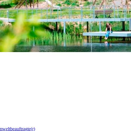
mweltbeauftragte(r)