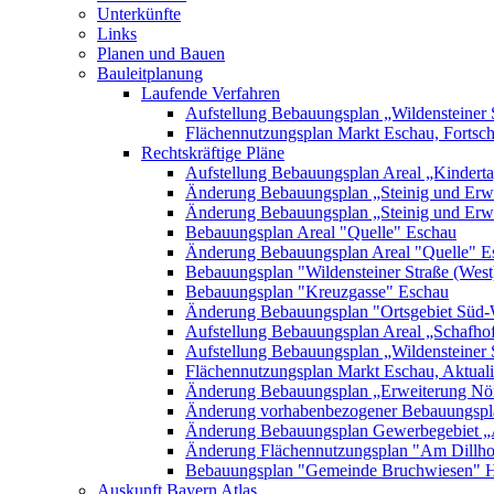
Unterkünfte
Links
Planen und Bauen
Bauleitplanung
Laufende Verfahren
Aufstellung Bebauungsplan „Wildensteiner 
Flächennutzungsplan Markt Eschau, Fortsc
Rechtskräftige Pläne
Aufstellung Bebauungsplan Areal „Kinderta
Änderung Bebauungsplan „Steinig und Erwe
Änderung Bebauungsplan „Steinig und Erw
Bebauungsplan Areal "Quelle" Eschau
Änderung Bebauungsplan Areal "Quelle" E
Bebauungsplan "Wildensteiner Straße (West
Bebauungsplan "Kreuzgasse" Eschau
Änderung Bebauungsplan "Ortsgebiet Süd-
Aufstellung Bebauungsplan Areal „Schafh
Aufstellung Bebauungsplan „Wildensteiner 
Flächennutzungsplan Markt Eschau, Aktualis
Änderung Bebauungsplan „Erweiterung Nörd
Änderung vorhabenbezogener Bebauungspla
Änderung Bebauungsplan Gewerbegebiet „A
Änderung Flächennutzungsplan "Am Dillh
Bebauungsplan "Gemeinde Bruchwiesen" 
Auskunft Bayern Atlas