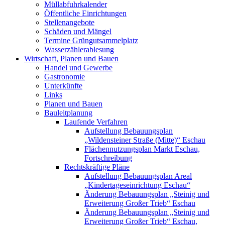
Müllabfuhrkalender
Öffentliche Einrichtungen
Stellenangebote
Schäden und Mängel
Termine Grüngutsammelplatz
Wasserzählerablesung
Wirtschaft, Planen und Bauen
Handel und Gewerbe
Gastronomie
Unterkünfte
Links
Planen und Bauen
Bauleitplanung
Laufende Verfahren
Aufstellung Bebauungsplan
„Wildensteiner Straße (Mitte)“ Eschau
Flächennutzungsplan Markt Eschau,
Fortschreibung
Rechtskräftige Pläne
Aufstellung Bebauungsplan Areal
„Kindertageseinrichtung Eschau“
Änderung Bebauungsplan „Steinig und
Erweiterung Großer Trieb“ Eschau
Änderung Bebauungsplan „Steinig und
Erweiterung Großer Trieb“ Eschau,