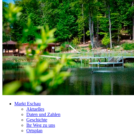
Markt Eschau
Aktuelles
Daten und Zahlen
Geschichte
Ihr Weg zu uns
Ortsplan