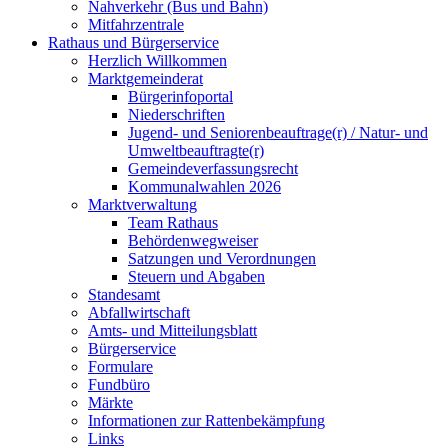
Nahverkehr (Bus und Bahn)
Mitfahrzentrale
Rathaus und Bürgerservice
Herzlich Willkommen
Marktgemeinderat
Bürgerinfoportal
Niederschriften
Jugend- und Seniorenbeauftrage(r) / Natur- und
Umweltbeauftragte(r)
Gemeindeverfassungsrecht
Kommunalwahlen 2026
Marktverwaltung
Team Rathaus
Behördenwegweiser
Satzungen und Verordnungen
Steuern und Abgaben
Standesamt
Abfallwirtschaft
Amts- und Mitteilungsblatt
Bürgerservice
Formulare
Fundbüro
Märkte
Informationen zur Rattenbekämpfung
Links