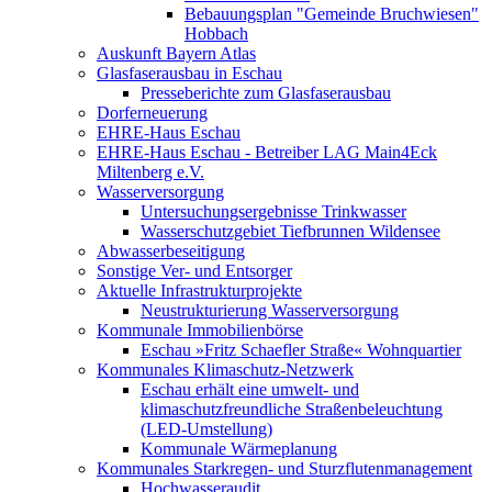
Bebauungsplan "Gemeinde Bruchwiesen"
Hobbach
Auskunft Bayern Atlas
Glasfaserausbau in Eschau
Presseberichte zum Glasfaserausbau
Dorferneuerung
EHRE-Haus Eschau
EHRE-Haus Eschau - Betreiber LAG Main4Eck
Miltenberg e.V.
Wasserversorgung
Untersuchungsergebnisse Trinkwasser
Wasserschutzgebiet Tiefbrunnen Wildensee
Abwasserbeseitigung
Sonstige Ver- und Entsorger
Aktuelle Infrastrukturprojekte
Neustrukturierung Wasserversorgung
Kommunale Immobilienbörse
Eschau »Fritz Schaefler Straße« Wohnquartier
Kommunales Klimaschutz-Netzwerk
Eschau erhält eine umwelt- und
klimaschutzfreundliche Straßenbeleuchtung
(LED-Umstellung)
Kommunale Wärmeplanung
Kommunales Starkregen- und Sturzflutenmanagement
Hochwasseraudit