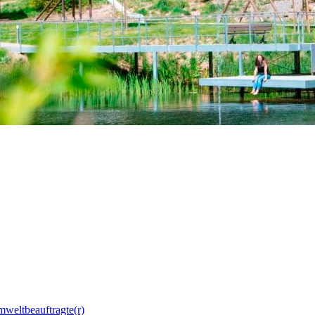
mweltbeauftragte(r)