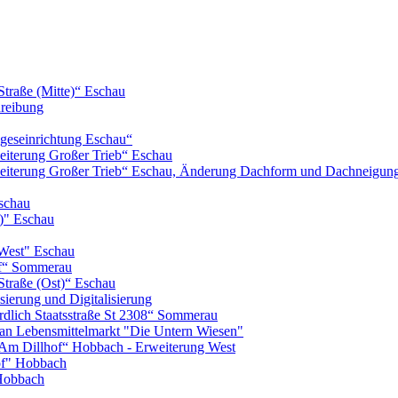
Straße (Mitte)“ Eschau
hreibung
geseinrichtung Eschau“
iterung Großer Trieb“ Eschau
eiterung Großer Trieb“ Eschau, Änderung Dachform und Dachneigun
schau
)" Eschau
West" Eschau
of“ Sommerau
Straße (Ost)“ Eschau
ierung und Digitalisierung
lich Staatsstraße St 2308“ Sommerau
n Lebensmittelmarkt "Die Untern Wiesen"
m Dillhof“ Hobbach - Erweiterung West
of" Hobbach
Hobbach