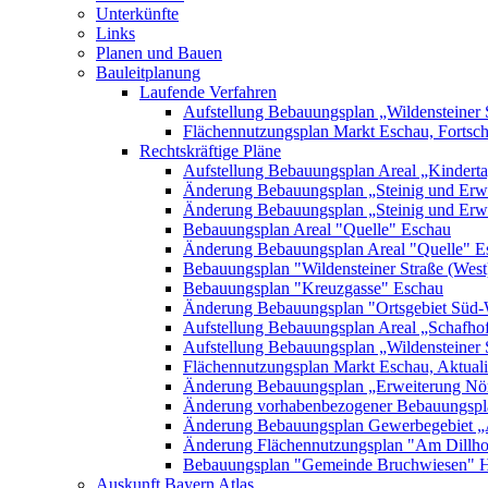
Unterkünfte
Links
Planen und Bauen
Bauleitplanung
Laufende Verfahren
Aufstellung Bebauungsplan „Wildensteiner 
Flächennutzungsplan Markt Eschau, Fortsc
Rechtskräftige Pläne
Aufstellung Bebauungsplan Areal „Kinderta
Änderung Bebauungsplan „Steinig und Erwe
Änderung Bebauungsplan „Steinig und Erw
Bebauungsplan Areal "Quelle" Eschau
Änderung Bebauungsplan Areal "Quelle" E
Bebauungsplan "Wildensteiner Straße (West
Bebauungsplan "Kreuzgasse" Eschau
Änderung Bebauungsplan "Ortsgebiet Süd-
Aufstellung Bebauungsplan Areal „Schafh
Aufstellung Bebauungsplan „Wildensteiner 
Flächennutzungsplan Markt Eschau, Aktualis
Änderung Bebauungsplan „Erweiterung Nörd
Änderung vorhabenbezogener Bebauungspla
Änderung Bebauungsplan Gewerbegebiet „A
Änderung Flächennutzungsplan "Am Dillh
Bebauungsplan "Gemeinde Bruchwiesen" 
Auskunft Bayern Atlas