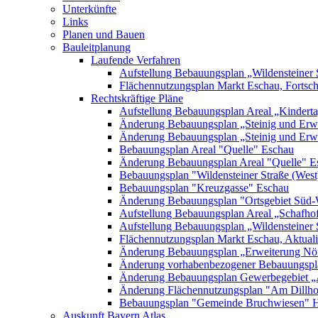
Unterkünfte
Links
Planen und Bauen
Bauleitplanung
Laufende Verfahren
Aufstellung Bebauungsplan „Wildensteiner 
Flächennutzungsplan Markt Eschau, Fortsc
Rechtskräftige Pläne
Aufstellung Bebauungsplan Areal „Kinderta
Änderung Bebauungsplan „Steinig und Erwe
Änderung Bebauungsplan „Steinig und Erw
Bebauungsplan Areal "Quelle" Eschau
Änderung Bebauungsplan Areal "Quelle" E
Bebauungsplan "Wildensteiner Straße (West
Bebauungsplan "Kreuzgasse" Eschau
Änderung Bebauungsplan "Ortsgebiet Süd-
Aufstellung Bebauungsplan Areal „Schafh
Aufstellung Bebauungsplan „Wildensteiner 
Flächennutzungsplan Markt Eschau, Aktualis
Änderung Bebauungsplan „Erweiterung Nörd
Änderung vorhabenbezogener Bebauungspla
Änderung Bebauungsplan Gewerbegebiet „A
Änderung Flächennutzungsplan "Am Dillh
Bebauungsplan "Gemeinde Bruchwiesen" 
Auskunft Bayern Atlas