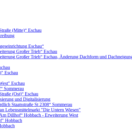
Straße (Mitte)“ Eschau
hreibung
geseinrichtung Eschau“
iterung Großer Trieb“ Eschau
eiterung Großer Trieb“ Eschau, Änderung Dachform und Dachneigun
schau
)" Eschau
West" Eschau
of“ Sommerau
Straße (Ost)“ Eschau
ierung und Digitalisierung
lich Staatsstraße St 2308“ Sommerau
n Lebensmittelmarkt "Die Untern Wiesen"
m Dillhof“ Hobbach - Erweiterung West
of" Hobbach
Hobbach