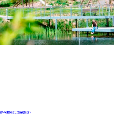
mweltbeauftragte(r)