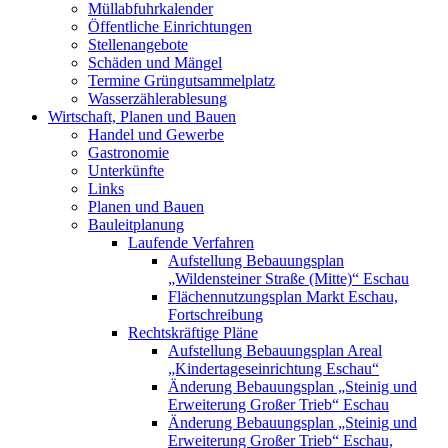
Müllabfuhrkalender
Öffentliche Einrichtungen
Stellenangebote
Schäden und Mängel
Termine Grüngutsammelplatz
Wasserzählerablesung
Wirtschaft, Planen und Bauen
Handel und Gewerbe
Gastronomie
Unterkünfte
Links
Planen und Bauen
Bauleitplanung
Laufende Verfahren
Aufstellung Bebauungsplan
„Wildensteiner Straße (Mitte)“ Eschau
Flächennutzungsplan Markt Eschau,
Fortschreibung
Rechtskräftige Pläne
Aufstellung Bebauungsplan Areal
„Kindertageseinrichtung Eschau“
Änderung Bebauungsplan „Steinig und
Erweiterung Großer Trieb“ Eschau
Änderung Bebauungsplan „Steinig und
Erweiterung Großer Trieb“ Eschau,