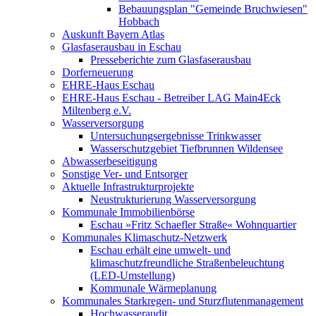
Bebauungsplan "Gemeinde Bruchwiesen"
Hobbach
Auskunft Bayern Atlas
Glasfaserausbau in Eschau
Presseberichte zum Glasfaserausbau
Dorferneuerung
EHRE-Haus Eschau
EHRE-Haus Eschau - Betreiber LAG Main4Eck
Miltenberg e.V.
Wasserversorgung
Untersuchungsergebnisse Trinkwasser
Wasserschutzgebiet Tiefbrunnen Wildensee
Abwasserbeseitigung
Sonstige Ver- und Entsorger
Aktuelle Infrastrukturprojekte
Neustrukturierung Wasserversorgung
Kommunale Immobilienbörse
Eschau »Fritz Schaefler Straße« Wohnquartier
Kommunales Klimaschutz-Netzwerk
Eschau erhält eine umwelt- und
klimaschutzfreundliche Straßenbeleuchtung
(LED-Umstellung)
Kommunale Wärmeplanung
Kommunales Starkregen- und Sturzflutenmanagement
Hochwasseraudit