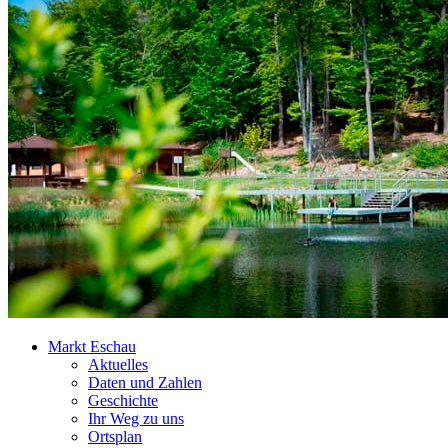
Markt Eschau
Aktuelles
Daten und Zahlen
Geschichte
Ihr Weg zu uns
Ortsplan