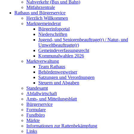
Nahverkehr (Bus und Bahn)
Mitfahrzentrale
Rathaus und Bürgerservice
Herzlich Willkommen
Marktgemeinderat
Bürgerinfoportal
Niederschriften
Jugend- und Seniorenbeauftrage(r) / Natur- und
Umweltbeauftragte(r)
Gemeindeverfassungsrecht
Kommunalwahlen 2026
Marktverwaltung
Team Rathaus
Behördenwegweiser
Satzungen und Verordnungen
Steuern und Abgaben
Standesamt
Abfallwirtschaft
Amts- und Mitteilungsblatt
Bürgerservice
Formulare
Fundbüro
Märkte
Informationen zur Rattenbekämpfung
Links