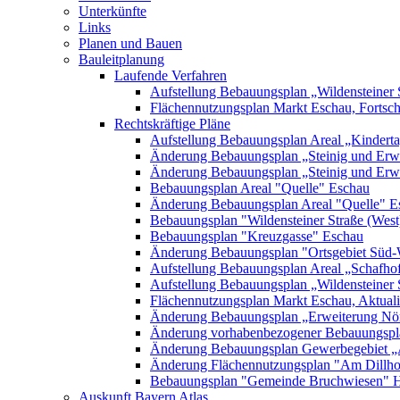
Unterkünfte
Links
Planen und Bauen
Bauleitplanung
Laufende Verfahren
Aufstellung Bebauungsplan „Wildensteiner 
Flächennutzungsplan Markt Eschau, Fortsc
Rechtskräftige Pläne
Aufstellung Bebauungsplan Areal „Kinderta
Änderung Bebauungsplan „Steinig und Erwe
Änderung Bebauungsplan „Steinig und Erw
Bebauungsplan Areal "Quelle" Eschau
Änderung Bebauungsplan Areal "Quelle" E
Bebauungsplan "Wildensteiner Straße (West
Bebauungsplan "Kreuzgasse" Eschau
Änderung Bebauungsplan "Ortsgebiet Süd-
Aufstellung Bebauungsplan Areal „Schafh
Aufstellung Bebauungsplan „Wildensteiner 
Flächennutzungsplan Markt Eschau, Aktualis
Änderung Bebauungsplan „Erweiterung Nörd
Änderung vorhabenbezogener Bebauungspla
Änderung Bebauungsplan Gewerbegebiet „A
Änderung Flächennutzungsplan "Am Dillh
Bebauungsplan "Gemeinde Bruchwiesen" 
Auskunft Bayern Atlas