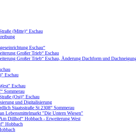
Straße (Mitte)“ Eschau
hreibung
geseinrichtung Eschau“
iterung Großer Trieb“ Eschau
eiterung Großer Trieb“ Eschau, Änderung Dachform und Dachneigun
schau
)" Eschau
West" Eschau
of“ Sommerau
Straße (Ost)“ Eschau
ierung und Digitalisierung
lich Staatsstraße St 2308“ Sommerau
n Lebensmittelmarkt "Die Untern Wiesen"
m Dillhof“ Hobbach - Erweiterung West
of" Hobbach
Hobbach