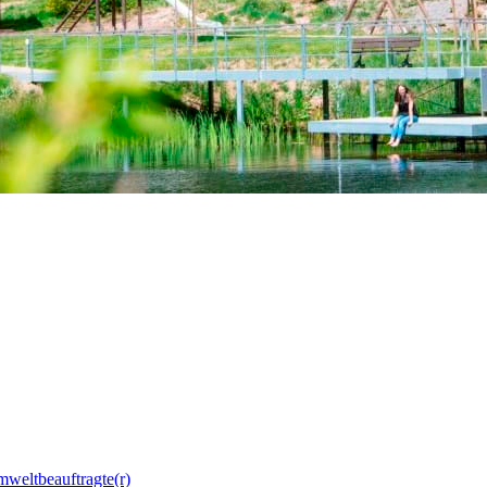
mweltbeauftragte(r)