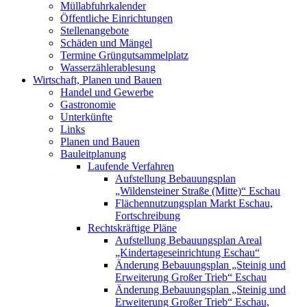
Müllabfuhrkalender
Öffentliche Einrichtungen
Stellenangebote
Schäden und Mängel
Termine Grüngutsammelplatz
Wasserzählerablesung
Wirtschaft, Planen und Bauen
Handel und Gewerbe
Gastronomie
Unterkünfte
Links
Planen und Bauen
Bauleitplanung
Laufende Verfahren
Aufstellung Bebauungsplan
„Wildensteiner Straße (Mitte)“ Eschau
Flächennutzungsplan Markt Eschau,
Fortschreibung
Rechtskräftige Pläne
Aufstellung Bebauungsplan Areal
„Kindertageseinrichtung Eschau“
Änderung Bebauungsplan „Steinig und
Erweiterung Großer Trieb“ Eschau
Änderung Bebauungsplan „Steinig und
Erweiterung Großer Trieb“ Eschau,