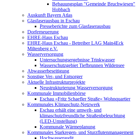
Bebauungsplan "Gemeinde Bruchwiesen"
Hobbach
Auskunft Bayern Atlas
Glasfaserausbau in Eschau
Presseberichte zum Glasfaserausbau
Dorferneuerung
EHRE-Haus Eschau
EHRE-Haus Eschau - Betreiber LAG Main4Eck
Miltenberg e.V.
Wasserversorgung
Untersuchungsergebnisse Trinkwasser
Wasserschutzgebiet Tiefbrunnen Wildensee
Abwasserbeseitigung
Sonstige Ver- und Entsorger
Aktuelle Infrastrukturprojekte
Neustrukturierung Wasserversorgung
Kommunale Immobilienbörse
Eschau »Fritz Schaefler Straße« Wohnquartier
Kommunales Klimaschutz-Netzwerk
Eschau erhält eine umwelt- und
klimaschutzfreundliche Straßenbeleuchtung
(LED-Umstellung)
Kommunale Wärmeplanung
Kommunales Starkregen- und Sturzflutenmanagement
Hochwasseraudit