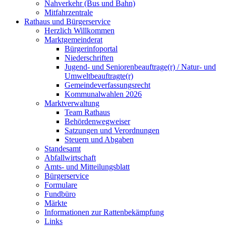
Nahverkehr (Bus und Bahn)
Mitfahrzentrale
Rathaus und Bürgerservice
Herzlich Willkommen
Marktgemeinderat
Bürgerinfoportal
Niederschriften
Jugend- und Seniorenbeauftrage(r) / Natur- und
Umweltbeauftragte(r)
Gemeindeverfassungsrecht
Kommunalwahlen 2026
Marktverwaltung
Team Rathaus
Behördenwegweiser
Satzungen und Verordnungen
Steuern und Abgaben
Standesamt
Abfallwirtschaft
Amts- und Mitteilungsblatt
Bürgerservice
Formulare
Fundbüro
Märkte
Informationen zur Rattenbekämpfung
Links