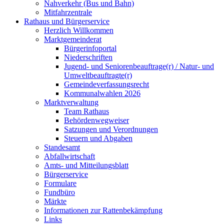
Nahverkehr (Bus und Bahn)
Mitfahrzentrale
Rathaus und Bürgerservice
Herzlich Willkommen
Marktgemeinderat
Bürgerinfoportal
Niederschriften
Jugend- und Seniorenbeauftrage(r) / Natur- und
Umweltbeauftragte(r)
Gemeindeverfassungsrecht
Kommunalwahlen 2026
Marktverwaltung
Team Rathaus
Behördenwegweiser
Satzungen und Verordnungen
Steuern und Abgaben
Standesamt
Abfallwirtschaft
Amts- und Mitteilungsblatt
Bürgerservice
Formulare
Fundbüro
Märkte
Informationen zur Rattenbekämpfung
Links