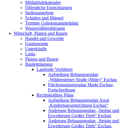
Müllabfuhrkalender
Öffentliche Einrichtungen
Stellenangebote
Schäden und Mängel
Termine Grüngutsammelplatz
Wasserzählerablesung
Wirtschaft, Planen und Bauen
Handel und Gewerbe
Gastronomie
Unterkünfte
Links
Planen und Bauen
Bauleitplanung
Laufende Verfahren
Aufstellung Bebauungsplan
„Wildensteiner Straße (Mitte)“ Eschau
Flächennutzungsplan Markt Eschau,
Fortschreibung
Rechtskräftige Pläne
Aufstellung Bebauungsplan Areal
„Kindertageseinrichtung Eschau“
Änderung Bebauungsplan „Steinig und
Erweiterung Großer Trieb“ Eschau
Änderung Bebauungsplan „Steinig und
Erweiterung Großer Trieb“ Eschau,