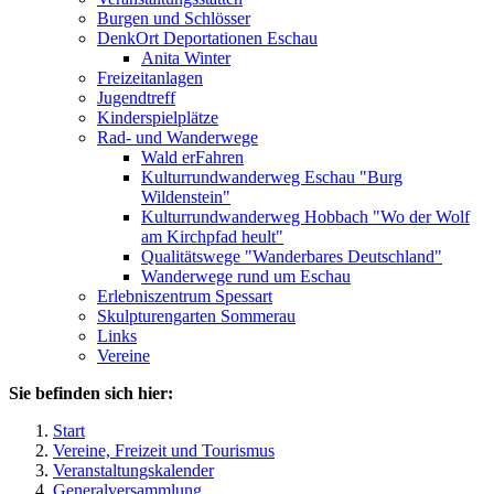
Burgen und Schlösser
DenkOrt Deportationen Eschau
Anita Winter
Freizeitanlagen
Jugendtreff
Kinderspielplätze
Rad- und Wanderwege
Wald erFahren
Kulturrundwanderweg Eschau "Burg
Wildenstein"
Kulturrundwanderweg Hobbach "Wo der Wolf
am Kirchpfad heult"
Qualitätswege "Wanderbares Deutschland"
Wanderwege rund um Eschau
Erlebniszentrum Spessart
Skulpturengarten Sommerau
Links
Vereine
Sie befinden sich hier:
Start
Vereine, Freizeit und Tourismus
Veranstaltungskalender
Generalversammlung