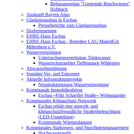
Bebauungsplan "Gemeinde Bruchwiesen"
Hobbach
Auskunft Bayern Atlas
Glasfaserausbau in Eschau
Presseberichte zum Glasfaserausbau
Dorferneuerung
EHRE-Haus Eschau
EHRE-Haus Eschau - Betreiber LAG Main4Eck
Miltenberg e.V.
Wasserversorgung
Untersuchungsergebnisse Trinkwasser
Wasserschutzgebiet Tiefbrunnen Wildensee
Abwasserbeseitigung
Sonstige Ver- und Entsorger
Aktuelle Infrastrukturprojekte
Neustrukturierung Wasserversorgung
Kommunale Immobilienbörse
Eschau »Fritz Schaefler Straße« Wohnquartier
Kommunales Klimaschutz-Netzwerk
Eschau erhält eine umwelt- und
klimaschutzfreundliche Straßenbeleuchtung
(LED-Umstellung)
Kommunale Wärmeplanung
Kommunales Starkregen- und Sturzflutenmanagement
Hochwasseraudit