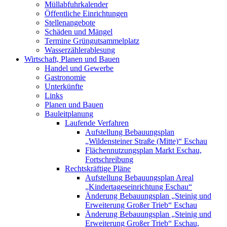
Müllabfuhrkalender
Öffentliche Einrichtungen
Stellenangebote
Schäden und Mängel
Termine Grüngutsammelplatz
Wasserzählerablesung
Wirtschaft, Planen und Bauen
Handel und Gewerbe
Gastronomie
Unterkünfte
Links
Planen und Bauen
Bauleitplanung
Laufende Verfahren
Aufstellung Bebauungsplan
„Wildensteiner Straße (Mitte)“ Eschau
Flächennutzungsplan Markt Eschau,
Fortschreibung
Rechtskräftige Pläne
Aufstellung Bebauungsplan Areal
„Kindertageseinrichtung Eschau“
Änderung Bebauungsplan „Steinig und
Erweiterung Großer Trieb“ Eschau
Änderung Bebauungsplan „Steinig und
Erweiterung Großer Trieb“ Eschau,