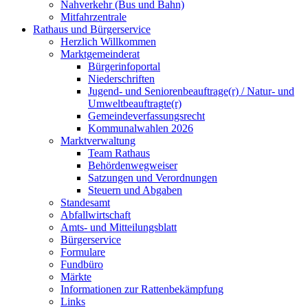
Nahverkehr (Bus und Bahn)
Mitfahrzentrale
Rathaus und Bürgerservice
Herzlich Willkommen
Marktgemeinderat
Bürgerinfoportal
Niederschriften
Jugend- und Seniorenbeauftrage(r) / Natur- und
Umweltbeauftragte(r)
Gemeindeverfassungsrecht
Kommunalwahlen 2026
Marktverwaltung
Team Rathaus
Behördenwegweiser
Satzungen und Verordnungen
Steuern und Abgaben
Standesamt
Abfallwirtschaft
Amts- und Mitteilungsblatt
Bürgerservice
Formulare
Fundbüro
Märkte
Informationen zur Rattenbekämpfung
Links