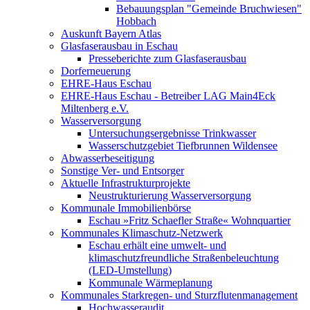
Bebauungsplan "Gemeinde Bruchwiesen"
Hobbach
Auskunft Bayern Atlas
Glasfaserausbau in Eschau
Presseberichte zum Glasfaserausbau
Dorferneuerung
EHRE-Haus Eschau
EHRE-Haus Eschau - Betreiber LAG Main4Eck
Miltenberg e.V.
Wasserversorgung
Untersuchungsergebnisse Trinkwasser
Wasserschutzgebiet Tiefbrunnen Wildensee
Abwasserbeseitigung
Sonstige Ver- und Entsorger
Aktuelle Infrastrukturprojekte
Neustrukturierung Wasserversorgung
Kommunale Immobilienbörse
Eschau »Fritz Schaefler Straße« Wohnquartier
Kommunales Klimaschutz-Netzwerk
Eschau erhält eine umwelt- und
klimaschutzfreundliche Straßenbeleuchtung
(LED-Umstellung)
Kommunale Wärmeplanung
Kommunales Starkregen- und Sturzflutenmanagement
Hochwasseraudit