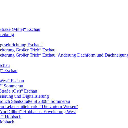
Straße (Mitte)“ Eschau
hreibung
geseinrichtung Eschau“
iterung Großer Trieb“ Eschau
eiterung Großer Trieb“ Eschau, Änderung Dachform und Dachneigun
schau
)" Eschau
West" Eschau
of“ Sommerau
Straße (Ost)“ Eschau
ierung und Digitalisierung
lich Staatsstraße St 2308“ Sommerau
n Lebensmittelmarkt "Die Untern Wiesen"
m Dillhof“ Hobbach - Erweiterung West
of" Hobbach
Hobbach