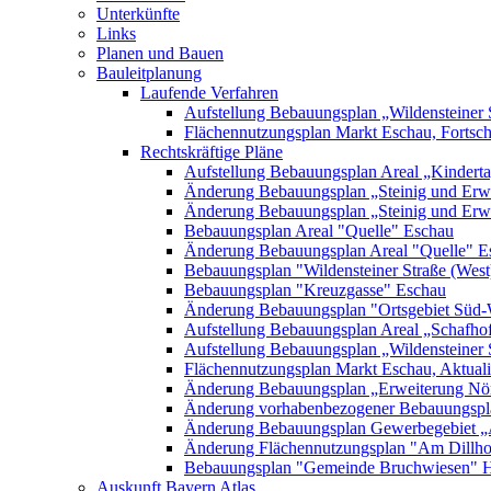
Unterkünfte
Links
Planen und Bauen
Bauleitplanung
Laufende Verfahren
Aufstellung Bebauungsplan „Wildensteiner 
Flächennutzungsplan Markt Eschau, Fortsc
Rechtskräftige Pläne
Aufstellung Bebauungsplan Areal „Kinderta
Änderung Bebauungsplan „Steinig und Erwe
Änderung Bebauungsplan „Steinig und Erw
Bebauungsplan Areal "Quelle" Eschau
Änderung Bebauungsplan Areal "Quelle" E
Bebauungsplan "Wildensteiner Straße (West
Bebauungsplan "Kreuzgasse" Eschau
Änderung Bebauungsplan "Ortsgebiet Süd-
Aufstellung Bebauungsplan Areal „Schafh
Aufstellung Bebauungsplan „Wildensteiner 
Flächennutzungsplan Markt Eschau, Aktualis
Änderung Bebauungsplan „Erweiterung Nörd
Änderung vorhabenbezogener Bebauungspla
Änderung Bebauungsplan Gewerbegebiet „A
Änderung Flächennutzungsplan "Am Dillh
Bebauungsplan "Gemeinde Bruchwiesen" 
Auskunft Bayern Atlas