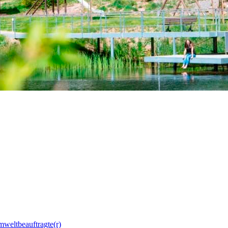
mweltbeauftragte(r)