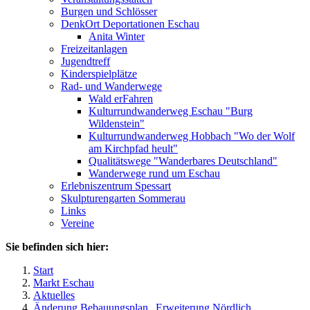
Burgen und Schlösser
DenkOrt Deportationen Eschau
Anita Winter
Freizeitanlagen
Jugendtreff
Kinderspielplätze
Rad- und Wanderwege
Wald erFahren
Kulturrundwanderweg Eschau "Burg
Wildenstein"
Kulturrundwanderweg Hobbach "Wo der Wolf
am Kirchpfad heult"
Qualitätswege "Wanderbares Deutschland"
Wanderwege rund um Eschau
Erlebniszentrum Spessart
Skulpturengarten Sommerau
Links
Vereine
Sie befinden sich hier:
Start
Markt Eschau
Aktuelles
Änderung Bebauungsplan „Erweiterung Nördlich