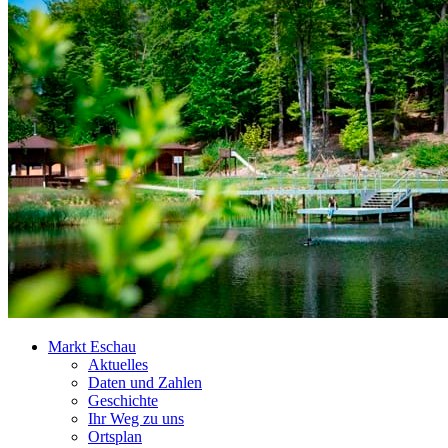
Markt Eschau
Aktuelles
Daten und Zahlen
Geschichte
Ihr Weg zu uns
Ortsplan