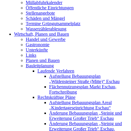
Müllabfuhrkalender
Öffentliche Einrichtungen
Stellenangebote
Schäden und Mängel
Termine Grüngutsammelplatz
Wasserzählerablesung
Wirtschaft, Planen und Bauen
Handel und Gewerbe
Gastronomie
Unterkünfte
Links
Planen und Bauen
Bauleitplanung
Laufende Verfahren
Aufstellung Bebauungsplan
„Wildensteiner Straße (Mitte)“ Eschau
Flächennutzungsplan Markt Eschau,
Fortschreibung
Rechtskräftige Pläne
Aufstellung Bebauungsplan Areal
„Kindertageseinrichtung Eschau“
Änderung Bebauungsplan „Steinig und
Erweiterung Großer Trieb“ Eschau
Änderung Bebauungsplan „Steinig und
Erweiterung Großer Trieb“ Eschau,