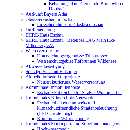
Bebauungsplan "Gemeinde Bruchwiesen"
Hobbach
Auskunft Bayern Atlas
Glasfaserausbau in Eschau
Presseberichte zum Glasfaserausbau
Dorferneuerung
EHRE-Haus Eschau
EHRE-Haus Eschau - Betreiber LAG Main4Eck
Miltenberg e.V.
Wasserversorgung
Untersuchungsergebnisse Trinkwasser
Wasserschutzgebiet Tiefbrunnen Wildensee
Abwasserbeseitigung
Sonstige Ver- und Entsorger
Aktuelle Infrastrukturprojekte
Neustrukturierung Wasserversorgung
Kommunale Immobilienbörse
Eschau »Fritz Schaefler Straße« Wohnquartier
Kommunales Klimaschutz-Netzwerk
Eschau erhält eine umwelt- und
klimaschutzfreundliche Straßenbeleuchtung
(LED-Umstellung)
Kommunale Wärmeplanung
Kommunales Starkregen- und Sturzflutenmanagement
Hochwasseraudit