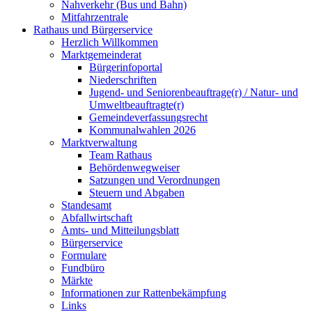
Nahverkehr (Bus und Bahn)
Mitfahrzentrale
Rathaus und Bürgerservice
Herzlich Willkommen
Marktgemeinderat
Bürgerinfoportal
Niederschriften
Jugend- und Seniorenbeauftrage(r) / Natur- und
Umweltbeauftragte(r)
Gemeindeverfassungsrecht
Kommunalwahlen 2026
Marktverwaltung
Team Rathaus
Behördenwegweiser
Satzungen und Verordnungen
Steuern und Abgaben
Standesamt
Abfallwirtschaft
Amts- und Mitteilungsblatt
Bürgerservice
Formulare
Fundbüro
Märkte
Informationen zur Rattenbekämpfung
Links