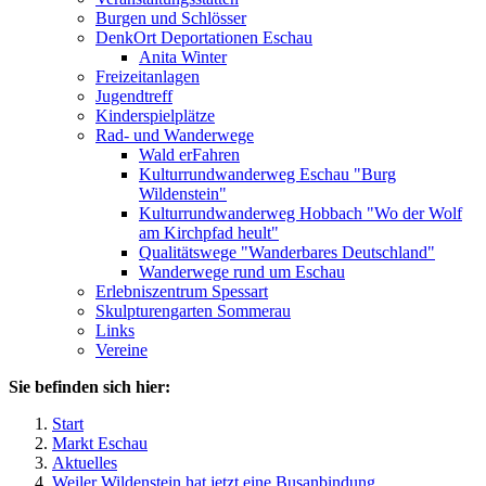
Burgen und Schlösser
DenkOrt Deportationen Eschau
Anita Winter
Freizeitanlagen
Jugendtreff
Kinderspielplätze
Rad- und Wanderwege
Wald erFahren
Kulturrundwanderweg Eschau "Burg
Wildenstein"
Kulturrundwanderweg Hobbach "Wo der Wolf
am Kirchpfad heult"
Qualitätswege "Wanderbares Deutschland"
Wanderwege rund um Eschau
Erlebniszentrum Spessart
Skulpturengarten Sommerau
Links
Vereine
Sie befinden sich hier:
Start
Markt Eschau
Aktuelles
Weiler Wildenstein hat jetzt eine Busanbindung