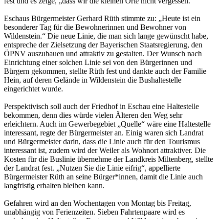
fest und es zeige, „dass wir die kleinen Orte nicht vergessen.“
Eschaus Bürgermeister Gerhard Rüth stimmte zu: „Heute ist ein
besonderer Tag für die Bewohnerinnen und Bewohner von
Wildenstein.“ Die neue Linie, die man sich lange gewünscht habe,
entspreche der Zielsetzung der Bayerischen Staatsregierung, den
ÖPNV auszubauen und attraktiv zu gestalten. Der Wunsch nach
Einrichtung einer solchen Linie sei von den Bürgerinnen und
Bürgern gekommen, stellte Rüth fest und dankte auch der Familie
Hein, auf deren Gelände in Wildenstein die Bushaltestelle
eingerichtet wurde.
Perspektivisch soll auch der Friedhof in Eschau eine Haltestelle
bekommen, denn dies würde vielen Älteren den Weg sehr
erleichtern. Auch im Gewerbegebiet „Quelle“ wäre eine Haltestelle
interessant, regte der Bürgermeister an. Einig waren sich Landrat
und Bürgermeister darin, dass die Linie auch für den Tourismus
interessant ist, zudem wird der Weiler als Wohnort attraktiver. Die
Kosten für die Buslinie übernehme der Landkreis Miltenberg, stellte
der Landrat fest. „Nutzen Sie die Linie eifrig“, appellierte
Bürgermeister Rüth an seine Bürger*innen, damit die Linie auch
langfristig erhalten bleiben kann.
Gefahren wird an den Wochentagen von Montag bis Freitag,
unabhängig von Ferienzeiten. Sieben Fahrtenpaare wird es