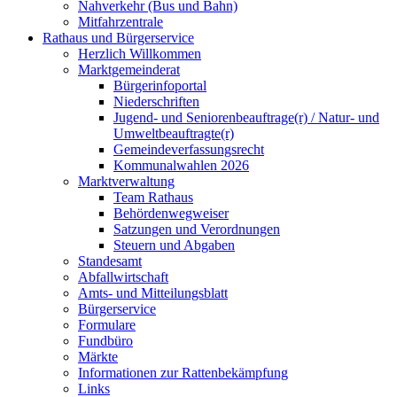
Nahverkehr (Bus und Bahn)
Mitfahrzentrale
Rathaus und Bürgerservice
Herzlich Willkommen
Marktgemeinderat
Bürgerinfoportal
Niederschriften
Jugend- und Seniorenbeauftrage(r) / Natur- und
Umweltbeauftragte(r)
Gemeindeverfassungsrecht
Kommunalwahlen 2026
Marktverwaltung
Team Rathaus
Behördenwegweiser
Satzungen und Verordnungen
Steuern und Abgaben
Standesamt
Abfallwirtschaft
Amts- und Mitteilungsblatt
Bürgerservice
Formulare
Fundbüro
Märkte
Informationen zur Rattenbekämpfung
Links