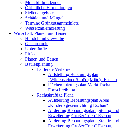
Müllabfuhrkalender
Öffentliche Einrichtungen
Stellenangebote
Schäden und Mängel
Termine Grüngutsammelplatz
Wasserzählerablesung
Wirtschaft, Planen und Bauen
Handel und Gewerbe
Gastronomie
Unterkünfte
Links
Planen und Bauen
Bauleitplanung
Laufende Verfahren
Aufstellung Bebauungsplan
„Wildensteiner Straße (Mitte)“ Eschau
Flächennutzungsplan Markt Eschau,
Fortschreibung
Rechtskräftige Pläne
Aufstellung Bebauungsplan Areal
„Kindertageseinrichtung Eschau“
Änderung Bebauungsplan „Steinig und
Erweiterung Großer Trieb“ Eschau
Änderung Bebauungsplan „Steinig und
Erweiterung Großer Trieb“ Eschau,