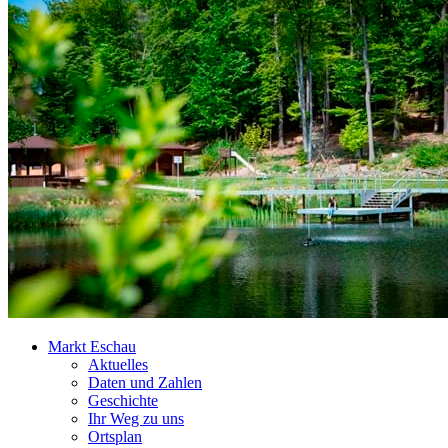
Markt Eschau
Aktuelles
Daten und Zahlen
Geschichte
Ihr Weg zu uns
Ortsplan