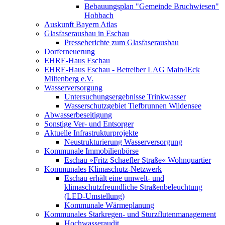
Bebauungsplan "Gemeinde Bruchwiesen"
Hobbach
Auskunft Bayern Atlas
Glasfaserausbau in Eschau
Presseberichte zum Glasfaserausbau
Dorferneuerung
EHRE-Haus Eschau
EHRE-Haus Eschau - Betreiber LAG Main4Eck
Miltenberg e.V.
Wasserversorgung
Untersuchungsergebnisse Trinkwasser
Wasserschutzgebiet Tiefbrunnen Wildensee
Abwasserbeseitigung
Sonstige Ver- und Entsorger
Aktuelle Infrastrukturprojekte
Neustrukturierung Wasserversorgung
Kommunale Immobilienbörse
Eschau »Fritz Schaefler Straße« Wohnquartier
Kommunales Klimaschutz-Netzwerk
Eschau erhält eine umwelt- und
klimaschutzfreundliche Straßenbeleuchtung
(LED-Umstellung)
Kommunale Wärmeplanung
Kommunales Starkregen- und Sturzflutenmanagement
Hochwasseraudit