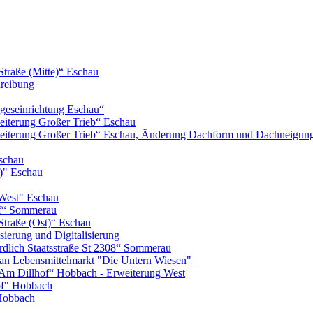
Straße (Mitte)“ Eschau
hreibung
geseinrichtung Eschau“
iterung Großer Trieb“ Eschau
eiterung Großer Trieb“ Eschau, Änderung Dachform und Dachneigun
schau
)" Eschau
West" Eschau
of“ Sommerau
Straße (Ost)“ Eschau
ierung und Digitalisierung
lich Staatsstraße St 2308“ Sommerau
n Lebensmittelmarkt "Die Untern Wiesen"
m Dillhof“ Hobbach - Erweiterung West
of" Hobbach
Hobbach