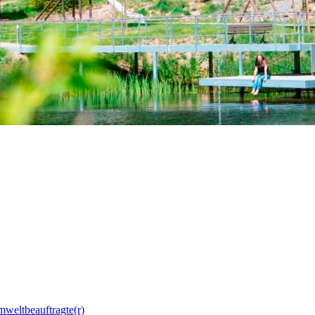
mweltbeauftragte(r)