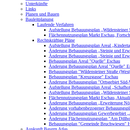
Unterkünfte
Links
Planen und Bauen
Bauleitplanung
Laufende Verfahren
Aufstellung Bebauungsplan „Wildensteiner 
Flächennutzungsplan Markt Eschau, Fortsc
Rechtskräftige Pläne
Aufstellung Bebauungsplan Areal „Kinderta
Änderung Bebauungsplan „Steinig und Erwe
Änderung Bebauungsplan „Steinig und Erw
Bebauungsplan Areal "Quelle" Eschau
Änderung Bebauungsplan Areal "Quelle" E
Bebauungsplan "Wildensteiner Straße (West
Bebauungsplan "Kreuzgasse" Eschau
Änderung Bebauungsplan "Ortsgebiet Süd-
Aufstellung Bebauungsplan Areal „Schafh
Aufstellung Bebauungsplan „Wildensteiner 
Flächennutzungsplan Markt Eschau, Aktualis
Änderung Bebauungsplan „Erweiterung Nörd
Änderung vorhabenbezogener Bebauungspla
Änderung Bebauungsplan Gewerbegebiet „A
Änderung Flächennutzungsplan "Am Dillh
Bebauungsplan "Gemeinde Bruchwiesen" 
Auskunft Bayern Atlas