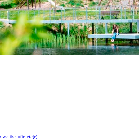
mweltbeauftragte(r)