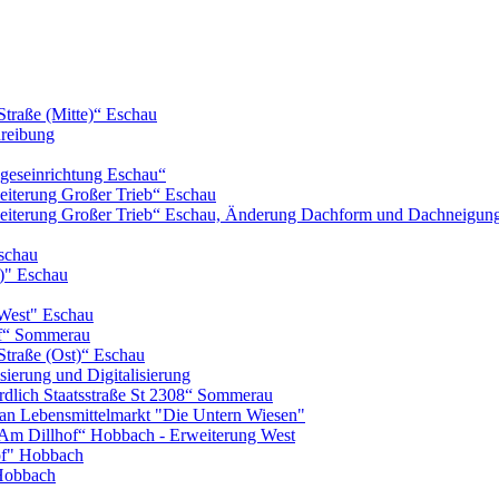
Straße (Mitte)“ Eschau
hreibung
geseinrichtung Eschau“
iterung Großer Trieb“ Eschau
eiterung Großer Trieb“ Eschau, Änderung Dachform und Dachneigun
schau
)" Eschau
West" Eschau
of“ Sommerau
Straße (Ost)“ Eschau
ierung und Digitalisierung
lich Staatsstraße St 2308“ Sommerau
n Lebensmittelmarkt "Die Untern Wiesen"
m Dillhof“ Hobbach - Erweiterung West
of" Hobbach
Hobbach