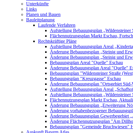
Unterkünfte
Links
Planen und Bauen
Bauleitplanung
Laufende Verfahren
Aufstellung Bebauungsplan „Wildensteiner 
Flächennutzungsplan Markt Eschau, Fortsc
Rechtskräftige Pläne
Aufstellung Bebauungsplan Areal „Kinderta
Änderung Bebauungsplan „Steinig und Erwe
Änderung Bebauungsplan „Steinig und Erw
Bebauungsplan Areal "Quelle" Eschau
Änderung Bebauungsplan Areal "Quelle" E
Bebauungsplan "Wildensteiner Straße (West
Bebauungsplan "Kreuzgasse" Eschau
Änderung Bebauungsplan "Ortsgebiet Süd-
Aufstellung Bebauungsplan Areal „Schafh
Aufstellung Bebauungsplan „Wildensteiner 
Flächennutzungsplan Markt Eschau, Aktualis
Änderung Bebauungsplan „Erweiterung Nörd
Änderung vorhabenbezogener Bebauungspla
Änderung Bebauungsplan Gewerbegebiet „A
Änderung Flächennutzungsplan "Am Dillh
Bebauungsplan "Gemeinde Bruchwiesen" 
Auskunft Bayern Atlas