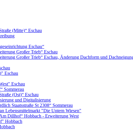
Straße (Mitte)“ Eschau
hreibung
geseinrichtung Eschau“
iterung Großer Trieb“ Eschau
eiterung Großer Trieb“ Eschau, Änderung Dachform und Dachneigun
schau
)" Eschau
West" Eschau
of“ Sommerau
Straße (Ost)“ Eschau
ierung und Digitalisierung
lich Staatsstraße St 2308“ Sommerau
n Lebensmittelmarkt "Die Untern Wiesen"
m Dillhof“ Hobbach - Erweiterung West
of" Hobbach
Hobbach