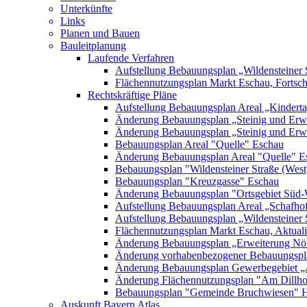
Unterkünfte
Links
Planen und Bauen
Bauleitplanung
Laufende Verfahren
Aufstellung Bebauungsplan „Wildensteiner 
Flächennutzungsplan Markt Eschau, Fortsc
Rechtskräftige Pläne
Aufstellung Bebauungsplan Areal „Kinderta
Änderung Bebauungsplan „Steinig und Erwe
Änderung Bebauungsplan „Steinig und Erw
Bebauungsplan Areal "Quelle" Eschau
Änderung Bebauungsplan Areal "Quelle" E
Bebauungsplan "Wildensteiner Straße (West
Bebauungsplan "Kreuzgasse" Eschau
Änderung Bebauungsplan "Ortsgebiet Süd-
Aufstellung Bebauungsplan Areal „Schafh
Aufstellung Bebauungsplan „Wildensteiner 
Flächennutzungsplan Markt Eschau, Aktualis
Änderung Bebauungsplan „Erweiterung Nörd
Änderung vorhabenbezogener Bebauungspla
Änderung Bebauungsplan Gewerbegebiet „A
Änderung Flächennutzungsplan "Am Dillh
Bebauungsplan "Gemeinde Bruchwiesen" 
Auskunft Bayern Atlas