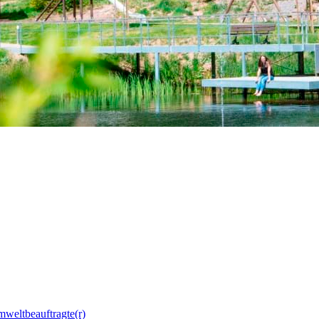
mweltbeauftragte(r)