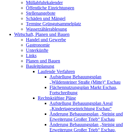
Müllabfuhrkalender
Öffentliche Einrichtungen
Stellenangebote
Schäden und Mängel
Termine Grüngutsammelplatz
Wasserzählerablesung
Wirtschaft, Planen und Bauen
Handel und Gewerbe
Gastronomie
Unterkünfte
Links
Planen und Bauen
Bauleitplanung
Laufende Verfahren
Aufstellung Bebauungsplan
„Wildensteiner Straße (Mitte)“ Eschau
Flächennutzungsplan Markt Eschau,
Fortschreibung
Rechtskräftige Pläne
Aufstellung Bebauungsplan Areal
„Kindertageseinrichtung Eschau“
Änderung Bebauungsplan „Steinig und
Erweiterung Großer Trieb“ Eschau
Änderung Bebauungsplan „Steinig und
Erweiterung Großer Trieb“ Eschau,