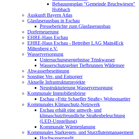
Bebauungsplan "Gemeinde Bruchwiesen"
Hobbach
Auskunft Bayern Atlas
Glasfaserausbau in Eschau
Presseberichte zum Glasfaserausbau
Dorferneuerung
EHRE-Haus Eschau
EHRE-Haus Eschau - Betreiber LAG Main4Eck
Miltenberg e.V.
Wasserversorgung
Untersuchungsergebnisse Trinkwasser
Wasserschutzgebiet Tiefbrunnen Wildensee
Abwasserbeseitigung
Sonstige Ver- und Entsorger
Aktuelle Infrastrukturprojekte
Neustrukturierung Wasserversorgung
Kommunale Immobilienbörse
Eschau »Fritz Schaefler Straße« Wohnquartier
Kommunales Klimaschutz-Netzwerk
Eschau erhält eine umwelt- und
klimaschutzfreundliche Straßenbeleuchtung
(LED-Umstellung)
Kommunale Wärmeplanung
Kommunales Starkregen- und Sturzflutenmanagement
Hochwasseraudit