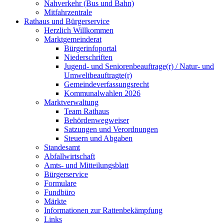
Nahverkehr (Bus und Bahn)
Mitfahrzentrale
Rathaus und Bürgerservice
Herzlich Willkommen
Marktgemeinderat
Bürgerinfoportal
Niederschriften
Jugend- und Seniorenbeauftrage(r) / Natur- und
Umweltbeauftragte(r)
Gemeindeverfassungsrecht
Kommunalwahlen 2026
Marktverwaltung
Team Rathaus
Behördenwegweiser
Satzungen und Verordnungen
Steuern und Abgaben
Standesamt
Abfallwirtschaft
Amts- und Mitteilungsblatt
Bürgerservice
Formulare
Fundbüro
Märkte
Informationen zur Rattenbekämpfung
Links