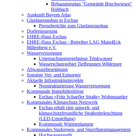
Bebauungsplan "Gemeinde Bruchwiesen"
Hobbach
Auskunft Bayern Atlas
Glasfaserausbau in Eschau
Presseberichte zum Glasfaserausbau
Dorferneuerung
EHRE-Haus Eschau
EHRE-Haus Eschau - Betreiber LAG Main4Eck
Miltenberg e.V.
Wasserversorgung
Untersuchungsergebnisse Trinkwasser
Wasserschutzgebiet Tiefbrunnen Wildensee
Abwasserbeseitigung
Sonstige Ver- und Entsorger
Aktuelle Infrastrukturprojekte
Neustrukturierung Wasserversorgung
Kommunale Immobilienbörse
Eschau »Fritz Schaefler Straße« Wohnquartier
Kommunales Klimaschutz-Netzwerk
Eschau erhält eine umwelt- und
klimaschutzfreundliche Straßenbeleuchtung
(LED-Umstellung)
Kommunale Wärmeplanung
Kommunales Starkregen- und Sturzflutenmanagement
Hochwasseraudit