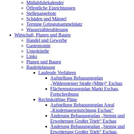
Müllabfuhrkalender
Öffentliche Einrichtungen
Stellenangebote
Schäden und Mängel
Termine Grüngutsammelplatz
Wasserzählerablesung
Wirtschaft, Planen und Bauen
Handel und Gewerbe
Gastronomie
Unterkünfte
Links
Planen und Bauen
Bauleitplanung
Laufende Verfahren
Aufstellung Bebauungsplan
„Wildensteiner Straße (Mitte)“ Eschau
Flächennutzungsplan Markt Eschau,
Fortschreibung
Rechtskräftige Pläne
Aufstellung Bebauungsplan Areal
„Kindertageseinrichtung Eschau“
Änderung Bebauungsplan „Steinig und
Erweiterung Großer Trieb“ Eschau
Änderung Bebauungsplan „Steinig und
Erweiterung Großer Trieb“ Eschau,