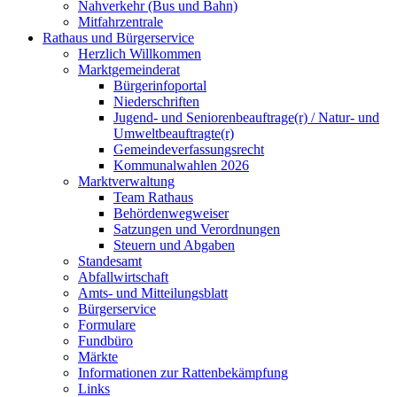
Nahverkehr (Bus und Bahn)
Mitfahrzentrale
Rathaus und Bürgerservice
Herzlich Willkommen
Marktgemeinderat
Bürgerinfoportal
Niederschriften
Jugend- und Seniorenbeauftrage(r) / Natur- und
Umweltbeauftragte(r)
Gemeindeverfassungsrecht
Kommunalwahlen 2026
Marktverwaltung
Team Rathaus
Behördenwegweiser
Satzungen und Verordnungen
Steuern und Abgaben
Standesamt
Abfallwirtschaft
Amts- und Mitteilungsblatt
Bürgerservice
Formulare
Fundbüro
Märkte
Informationen zur Rattenbekämpfung
Links