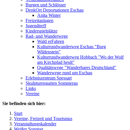
Burgen und Schlösser
DenkOrt Deportationen Eschau
Anita Winter
Freizeitanlagen
Jugendtreff
Kinderspielplätze
Rad- und Wanderwege
Wald erFahren
Kulturrundwanderweg Eschau "Burg
Wildenstein"
Kulturrundwanderweg Hobbach "Wo der Wolf
am Kirchpfad heult"
Qualitätswege "Wanderbares Deutschland"
Wanderwege rund um Eschau
Erlebniszentrum Spessart
Skulpturengarten Sommerau
Links
Vereine
Sie befinden sich hier:
Start
Vereine, Freizeit und Tourismus
Veranstaltungskalender
Weißer Sonntag