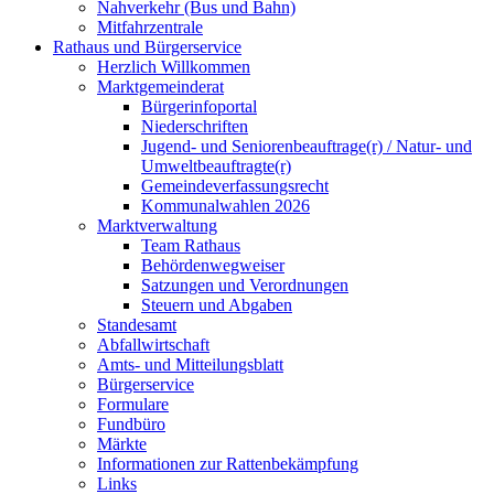
Nahverkehr (Bus und Bahn)
Mitfahrzentrale
Rathaus und Bürgerservice
Herzlich Willkommen
Marktgemeinderat
Bürgerinfoportal
Niederschriften
Jugend- und Seniorenbeauftrage(r) / Natur- und
Umweltbeauftragte(r)
Gemeindeverfassungsrecht
Kommunalwahlen 2026
Marktverwaltung
Team Rathaus
Behördenwegweiser
Satzungen und Verordnungen
Steuern und Abgaben
Standesamt
Abfallwirtschaft
Amts- und Mitteilungsblatt
Bürgerservice
Formulare
Fundbüro
Märkte
Informationen zur Rattenbekämpfung
Links