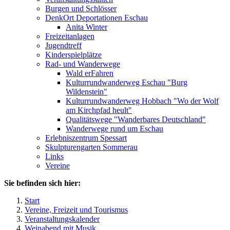
Burgen und Schlösser
DenkOrt Deportationen Eschau
Anita Winter
Freizeitanlagen
Jugendtreff
Kinderspielplätze
Rad- und Wanderwege
Wald erFahren
Kulturrundwanderweg Eschau "Burg
Wildenstein"
Kulturrundwanderweg Hobbach "Wo der Wolf
am Kirchpfad heult"
Qualitätswege "Wanderbares Deutschland"
Wanderwege rund um Eschau
Erlebniszentrum Spessart
Skulpturengarten Sommerau
Links
Vereine
Sie befinden sich hier:
Start
Vereine, Freizeit und Tourismus
Veranstaltungskalender
Weinabend mit Musik