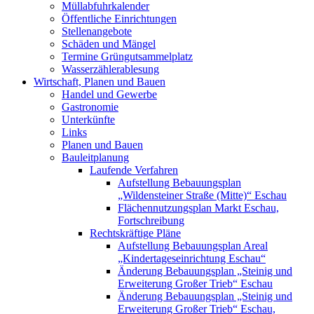
Müllabfuhrkalender
Öffentliche Einrichtungen
Stellenangebote
Schäden und Mängel
Termine Grüngutsammelplatz
Wasserzählerablesung
Wirtschaft, Planen und Bauen
Handel und Gewerbe
Gastronomie
Unterkünfte
Links
Planen und Bauen
Bauleitplanung
Laufende Verfahren
Aufstellung Bebauungsplan
„Wildensteiner Straße (Mitte)“ Eschau
Flächennutzungsplan Markt Eschau,
Fortschreibung
Rechtskräftige Pläne
Aufstellung Bebauungsplan Areal
„Kindertageseinrichtung Eschau“
Änderung Bebauungsplan „Steinig und
Erweiterung Großer Trieb“ Eschau
Änderung Bebauungsplan „Steinig und
Erweiterung Großer Trieb“ Eschau,