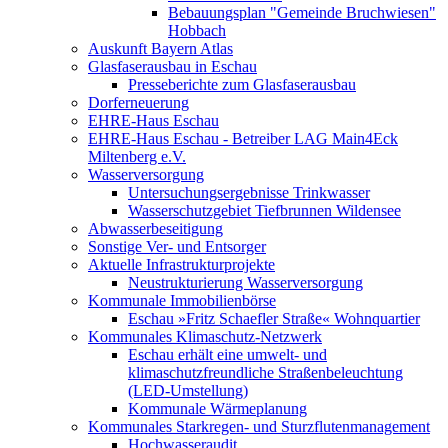
Bebauungsplan "Gemeinde Bruchwiesen"
Hobbach
Auskunft Bayern Atlas
Glasfaserausbau in Eschau
Presseberichte zum Glasfaserausbau
Dorferneuerung
EHRE-Haus Eschau
EHRE-Haus Eschau - Betreiber LAG Main4Eck
Miltenberg e.V.
Wasserversorgung
Untersuchungsergebnisse Trinkwasser
Wasserschutzgebiet Tiefbrunnen Wildensee
Abwasserbeseitigung
Sonstige Ver- und Entsorger
Aktuelle Infrastrukturprojekte
Neustrukturierung Wasserversorgung
Kommunale Immobilienbörse
Eschau »Fritz Schaefler Straße« Wohnquartier
Kommunales Klimaschutz-Netzwerk
Eschau erhält eine umwelt- und
klimaschutzfreundliche Straßenbeleuchtung
(LED-Umstellung)
Kommunale Wärmeplanung
Kommunales Starkregen- und Sturzflutenmanagement
Hochwasseraudit