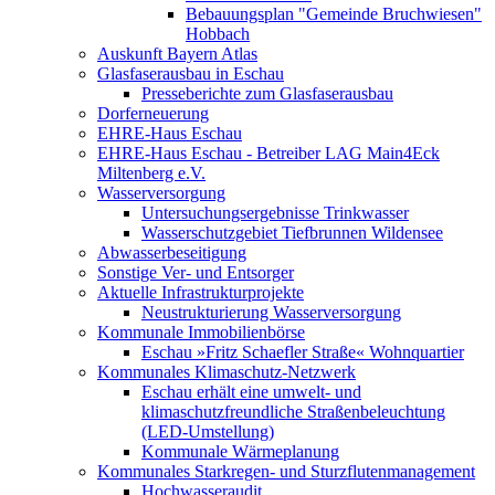
Bebauungsplan "Gemeinde Bruchwiesen"
Hobbach
Auskunft Bayern Atlas
Glasfaserausbau in Eschau
Presseberichte zum Glasfaserausbau
Dorferneuerung
EHRE-Haus Eschau
EHRE-Haus Eschau - Betreiber LAG Main4Eck
Miltenberg e.V.
Wasserversorgung
Untersuchungsergebnisse Trinkwasser
Wasserschutzgebiet Tiefbrunnen Wildensee
Abwasserbeseitigung
Sonstige Ver- und Entsorger
Aktuelle Infrastrukturprojekte
Neustrukturierung Wasserversorgung
Kommunale Immobilienbörse
Eschau »Fritz Schaefler Straße« Wohnquartier
Kommunales Klimaschutz-Netzwerk
Eschau erhält eine umwelt- und
klimaschutzfreundliche Straßenbeleuchtung
(LED-Umstellung)
Kommunale Wärmeplanung
Kommunales Starkregen- und Sturzflutenmanagement
Hochwasseraudit