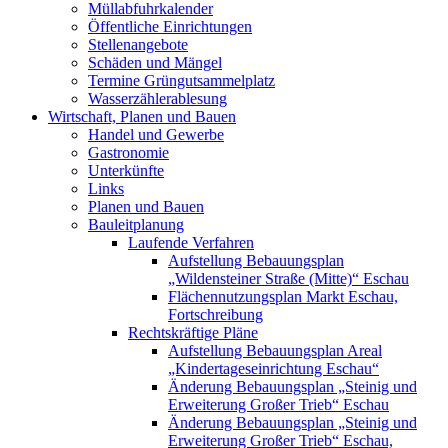
Müllabfuhrkalender
Öffentliche Einrichtungen
Stellenangebote
Schäden und Mängel
Termine Grüngutsammelplatz
Wasserzählerablesung
Wirtschaft, Planen und Bauen
Handel und Gewerbe
Gastronomie
Unterkünfte
Links
Planen und Bauen
Bauleitplanung
Laufende Verfahren
Aufstellung Bebauungsplan
„Wildensteiner Straße (Mitte)“ Eschau
Flächennutzungsplan Markt Eschau,
Fortschreibung
Rechtskräftige Pläne
Aufstellung Bebauungsplan Areal
„Kindertageseinrichtung Eschau“
Änderung Bebauungsplan „Steinig und
Erweiterung Großer Trieb“ Eschau
Änderung Bebauungsplan „Steinig und
Erweiterung Großer Trieb“ Eschau,