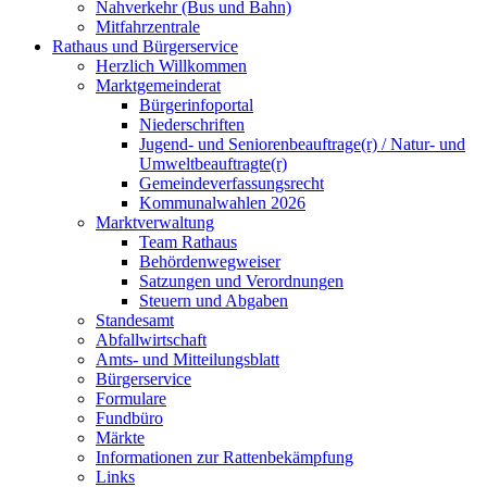
Nahverkehr (Bus und Bahn)
Mitfahrzentrale
Rathaus und Bürgerservice
Herzlich Willkommen
Marktgemeinderat
Bürgerinfoportal
Niederschriften
Jugend- und Seniorenbeauftrage(r) / Natur- und
Umweltbeauftragte(r)
Gemeindeverfassungsrecht
Kommunalwahlen 2026
Marktverwaltung
Team Rathaus
Behördenwegweiser
Satzungen und Verordnungen
Steuern und Abgaben
Standesamt
Abfallwirtschaft
Amts- und Mitteilungsblatt
Bürgerservice
Formulare
Fundbüro
Märkte
Informationen zur Rattenbekämpfung
Links