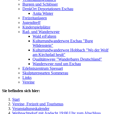
Burgen und Schlösser
DenkOrt Deportationen Eschau
Anita Winter
Freizeitanlagen
Jugendtreff
Kinderspielplätze
Rad- und Wanderwege
Wald erFahren
Kulturrundwanderweg Eschau "Burg
Wildenstein"
Kulturrundwanderweg Hobbach "Wo der Wolf
am Kirchpfad heult"
Qualitätswege "Wanderbares Deutschland"
Wanderwege rund um Eschau
Erlebniszentrum Spessart
Skulpturengarten Sommerau
Links
Vereine
Sie befinden sich hier:
Start
Vereine, Freizeit und Tourismus
Veranstaltungskalender
Weihnachtsdorf mit Andacht 19:00 Uhr zum Abschluss