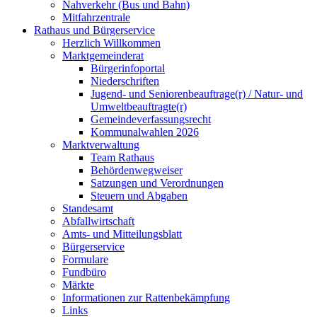
Nahverkehr (Bus und Bahn)
Mitfahrzentrale
Rathaus und Bürgerservice
Herzlich Willkommen
Marktgemeinderat
Bürgerinfoportal
Niederschriften
Jugend- und Seniorenbeauftrage(r) / Natur- und
Umweltbeauftragte(r)
Gemeindeverfassungsrecht
Kommunalwahlen 2026
Marktverwaltung
Team Rathaus
Behördenwegweiser
Satzungen und Verordnungen
Steuern und Abgaben
Standesamt
Abfallwirtschaft
Amts- und Mitteilungsblatt
Bürgerservice
Formulare
Fundbüro
Märkte
Informationen zur Rattenbekämpfung
Links