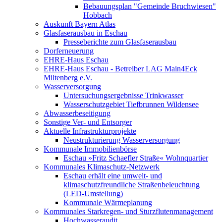
Bebauungsplan "Gemeinde Bruchwiesen"
Hobbach
Auskunft Bayern Atlas
Glasfaserausbau in Eschau
Presseberichte zum Glasfaserausbau
Dorferneuerung
EHRE-Haus Eschau
EHRE-Haus Eschau - Betreiber LAG Main4Eck
Miltenberg e.V.
Wasserversorgung
Untersuchungsergebnisse Trinkwasser
Wasserschutzgebiet Tiefbrunnen Wildensee
Abwasserbeseitigung
Sonstige Ver- und Entsorger
Aktuelle Infrastrukturprojekte
Neustrukturierung Wasserversorgung
Kommunale Immobilienbörse
Eschau »Fritz Schaefler Straße« Wohnquartier
Kommunales Klimaschutz-Netzwerk
Eschau erhält eine umwelt- und
klimaschutzfreundliche Straßenbeleuchtung
(LED-Umstellung)
Kommunale Wärmeplanung
Kommunales Starkregen- und Sturzflutenmanagement
Hochwasseraudit