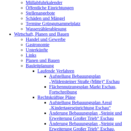
Müllabfuhrkalender
Öffentliche Einrichtungen
Stellenangebote
Schäden und Mängel
Termine Grüngutsammelplatz
Wasserzählerablesung
Wirtschaft, Planen und Bauen
Handel und Gewerbe
Gastronomie
Unterkünfte
Links
Planen und Bauen
Bauleitplanung
Laufende Verfahren
Aufstellung Bebauungsplan
„Wildensteiner Straße (Mitte)“ Eschau
Flächennutzungsplan Markt Eschau,
Fortschreibung
Rechtskräftige Pläne
Aufstellung Bebauungsplan Areal
„Kindertageseinrichtung Eschau“
Änderung Bebauungsplan „Steinig und
Erweiterung Großer Trieb“ Eschau
Änderung Bebauungsplan „Steinig und
Erweiterung Großer Trieb“ Eschau,