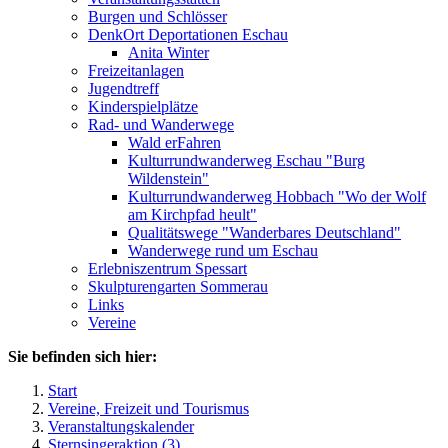
Burgen und Schlösser
DenkOrt Deportationen Eschau
Anita Winter
Freizeitanlagen
Jugendtreff
Kinderspielplätze
Rad- und Wanderwege
Wald erFahren
Kulturrundwanderweg Eschau "Burg
Wildenstein"
Kulturrundwanderweg Hobbach "Wo der Wolf
am Kirchpfad heult"
Qualitätswege "Wanderbares Deutschland"
Wanderwege rund um Eschau
Erlebniszentrum Spessart
Skulpturengarten Sommerau
Links
Vereine
Sie befinden sich hier:
Start
Vereine, Freizeit und Tourismus
Veranstaltungskalender
Sternsingeraktion (3)