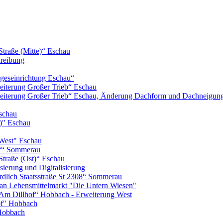
Straße (Mitte)“ Eschau
hreibung
geseinrichtung Eschau“
iterung Großer Trieb“ Eschau
eiterung Großer Trieb“ Eschau, Änderung Dachform und Dachneigun
schau
)" Eschau
West" Eschau
of“ Sommerau
Straße (Ost)“ Eschau
ierung und Digitalisierung
lich Staatsstraße St 2308“ Sommerau
n Lebensmittelmarkt "Die Untern Wiesen"
m Dillhof“ Hobbach - Erweiterung West
of" Hobbach
Hobbach