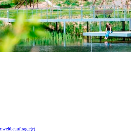
mweltbeauftragte(r)