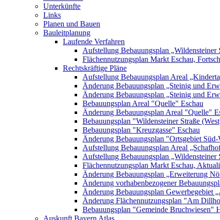
Unterkünfte
Links
Planen und Bauen
Bauleitplanung
Laufende Verfahren
Aufstellung Bebauungsplan „Wildensteiner 
Flächennutzungsplan Markt Eschau, Fortsc
Rechtskräftige Pläne
Aufstellung Bebauungsplan Areal „Kinderta
Änderung Bebauungsplan „Steinig und Erwe
Änderung Bebauungsplan „Steinig und Erw
Bebauungsplan Areal "Quelle" Eschau
Änderung Bebauungsplan Areal "Quelle" E
Bebauungsplan "Wildensteiner Straße (West
Bebauungsplan "Kreuzgasse" Eschau
Änderung Bebauungsplan "Ortsgebiet Süd-
Aufstellung Bebauungsplan Areal „Schafh
Aufstellung Bebauungsplan „Wildensteiner 
Flächennutzungsplan Markt Eschau, Aktualis
Änderung Bebauungsplan „Erweiterung Nörd
Änderung vorhabenbezogener Bebauungspla
Änderung Bebauungsplan Gewerbegebiet „A
Änderung Flächennutzungsplan "Am Dillh
Bebauungsplan "Gemeinde Bruchwiesen" 
Auskunft Bayern Atlas