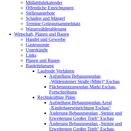
Müllabfuhrkalender
Öffentliche Einrichtungen
Stellenangebote
Schäden und Mängel
Termine Grüngutsammelplatz
Wasserzählerablesung
Wirtschaft, Planen und Bauen
Handel und Gewerbe
Gastronomie
Unterkünfte
Links
Planen und Bauen
Bauleitplanung
Laufende Verfahren
Aufstellung Bebauungsplan
„Wildensteiner Straße (Mitte)“ Eschau
Flächennutzungsplan Markt Eschau,
Fortschreibung
Rechtskräftige Pläne
Aufstellung Bebauungsplan Areal
„Kindertageseinrichtung Eschau“
Änderung Bebauungsplan „Steinig und
Erweiterung Großer Trieb“ Eschau
Änderung Bebauungsplan „Steinig und
Erweiterung Großer Trieb“ Eschau,