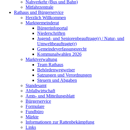
Nahverkehr (Bus und Bahn)
Mitfahrzentrale
Rathaus und Bürgerservice
Herzlich Willkommen
Marktgemeinderat
Bürgerinfoportal
Niederschriften
Jugend- und Seniorenbeauftrage(r) / Natur- und
Umweltbeauftragte(r)
Gemeindeverfassungsrecht
Kommunalwahlen 2026
Marktverwaltung
Team Rathaus
Behördenwegweiser
Satzungen und Verordnungen
Steuern und Abgaben
Standesamt
Abfallwirtschaft
Amts- und Mitteilungsblatt
Bürgerservice
Formulare
Fundbüro
Märkte
Informationen zur Rattenbekämpfung
Links