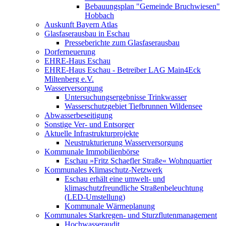
Bebauungsplan "Gemeinde Bruchwiesen"
Hobbach
Auskunft Bayern Atlas
Glasfaserausbau in Eschau
Presseberichte zum Glasfaserausbau
Dorferneuerung
EHRE-Haus Eschau
EHRE-Haus Eschau - Betreiber LAG Main4Eck
Miltenberg e.V.
Wasserversorgung
Untersuchungsergebnisse Trinkwasser
Wasserschutzgebiet Tiefbrunnen Wildensee
Abwasserbeseitigung
Sonstige Ver- und Entsorger
Aktuelle Infrastrukturprojekte
Neustrukturierung Wasserversorgung
Kommunale Immobilienbörse
Eschau »Fritz Schaefler Straße« Wohnquartier
Kommunales Klimaschutz-Netzwerk
Eschau erhält eine umwelt- und
klimaschutzfreundliche Straßenbeleuchtung
(LED-Umstellung)
Kommunale Wärmeplanung
Kommunales Starkregen- und Sturzflutenmanagement
Hochwasseraudit