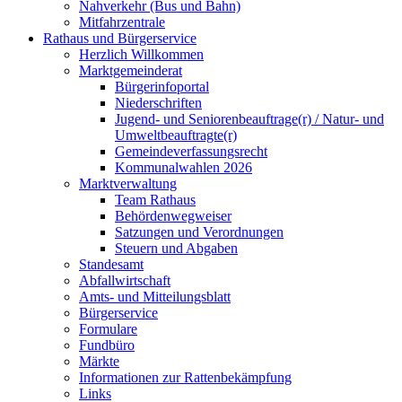
Nahverkehr (Bus und Bahn)
Mitfahrzentrale
Rathaus und Bürgerservice
Herzlich Willkommen
Marktgemeinderat
Bürgerinfoportal
Niederschriften
Jugend- und Seniorenbeauftrage(r) / Natur- und
Umweltbeauftragte(r)
Gemeindeverfassungsrecht
Kommunalwahlen 2026
Marktverwaltung
Team Rathaus
Behördenwegweiser
Satzungen und Verordnungen
Steuern und Abgaben
Standesamt
Abfallwirtschaft
Amts- und Mitteilungsblatt
Bürgerservice
Formulare
Fundbüro
Märkte
Informationen zur Rattenbekämpfung
Links