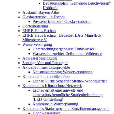
Bebauungsplan "Gemeinde Bruchwiesen"
Hobbach
Auskunft Bayern Atlas
Glasfaserausbau in Eschau
Presseberichte zum Glasfaserausbau
Dorferneuerung
EHRE-Haus Eschau
EHRE-Haus Eschau - Betreiber LAG Main4Eck
Miltenberg e.V.
Wasserversorgung
Untersuchungsergebnisse Trinkwasser
Wasserschutzgebiet Tiefbrunnen Wildensee
Abwasserbeseitigung
Sonstige Ver- und Entsorger
Aktuelle Infrastrukturprojekte
Neustrukturierung Wasserversorgung
Kommunale Immobilienbörse
Eschau »Fritz Schaefler Straße« Wohnquartier
Kommunales Klimaschutz-Netzwerk
Eschau erhält eine umwelt- und
klimaschutzfreundliche Straßenbeleuchtung
(LED-Umstellung)
Kommunale Wärmeplanung
Kommunales Starkregen- und Sturzflutenmanagement
Hochwasseraudit