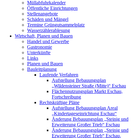
Müllabfuhrkalender
Öffentliche Einrichtungen
Stellenangebote
Schäden und Mängel
Termine Grüngutsammelplatz
Wasserzählerablesung
Wirtschaft, Planen und Bauen
Handel und Gewerbe
Gastronomie
Unterkünfte
Links
Planen und Bauen
Bauleitplanung
Laufende Verfahren
Aufstellung Bebauungsplan
„Wildensteiner Straße (Mitte)“ Eschau
Flächennutzungsplan Markt Eschau,
Fortschreibung
Rechtskräftige Pläne
Aufstellung Bebauungsplan Areal
„Kindertageseinrichtung Eschau“
Änderung Bebauungsplan „Steinig und
Erweiterung Großer Trieb“ Eschau
Änderung Bebauungsplan „Steinig und
Erweiterung Großer Trieb“ Eschau,