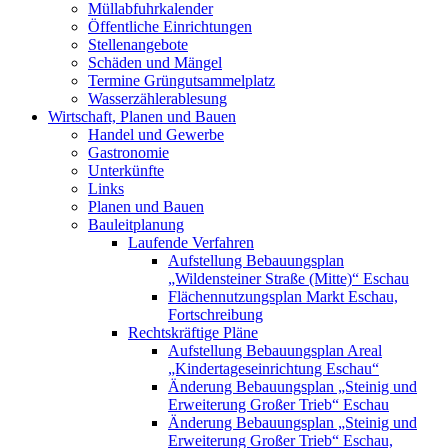
Müllabfuhrkalender
Öffentliche Einrichtungen
Stellenangebote
Schäden und Mängel
Termine Grüngutsammelplatz
Wasserzählerablesung
Wirtschaft, Planen und Bauen
Handel und Gewerbe
Gastronomie
Unterkünfte
Links
Planen und Bauen
Bauleitplanung
Laufende Verfahren
Aufstellung Bebauungsplan
„Wildensteiner Straße (Mitte)“ Eschau
Flächennutzungsplan Markt Eschau,
Fortschreibung
Rechtskräftige Pläne
Aufstellung Bebauungsplan Areal
„Kindertageseinrichtung Eschau“
Änderung Bebauungsplan „Steinig und
Erweiterung Großer Trieb“ Eschau
Änderung Bebauungsplan „Steinig und
Erweiterung Großer Trieb“ Eschau,