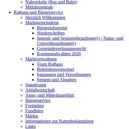
Nahverkehr (Bus und Bahn)
Mitfahrzentrale
Rathaus und Bürgerservice
Herzlich Willkommen
Marktgemeinderat
Bürgerinfoportal
Niederschriften
Jugend- und Seniorenbeauftrage(r) / Natur- und
Umweltbeauftragte(r)
Gemeindeverfassungsrecht
Kommunalwahlen 2026
Marktverwaltung
Team Rathaus
Behördenwegweiser
Satzungen und Verordnungen
Steuern und Abgaben
Standesamt
Abfallwirtschaft
Amts- und Mitteilungsblatt
Bürgerservice
Formulare
Fundbüro
Märkte
Informationen zur Rattenbekämpfung
Links