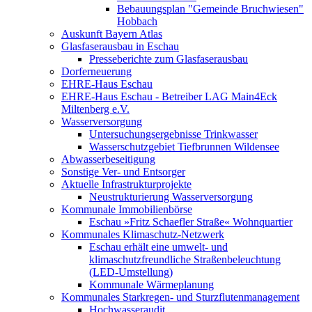
Bebauungsplan "Gemeinde Bruchwiesen"
Hobbach
Auskunft Bayern Atlas
Glasfaserausbau in Eschau
Presseberichte zum Glasfaserausbau
Dorferneuerung
EHRE-Haus Eschau
EHRE-Haus Eschau - Betreiber LAG Main4Eck
Miltenberg e.V.
Wasserversorgung
Untersuchungsergebnisse Trinkwasser
Wasserschutzgebiet Tiefbrunnen Wildensee
Abwasserbeseitigung
Sonstige Ver- und Entsorger
Aktuelle Infrastrukturprojekte
Neustrukturierung Wasserversorgung
Kommunale Immobilienbörse
Eschau »Fritz Schaefler Straße« Wohnquartier
Kommunales Klimaschutz-Netzwerk
Eschau erhält eine umwelt- und
klimaschutzfreundliche Straßenbeleuchtung
(LED-Umstellung)
Kommunale Wärmeplanung
Kommunales Starkregen- und Sturzflutenmanagement
Hochwasseraudit