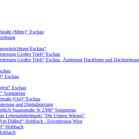
Straße (Mitte)“ Eschau
hreibung
geseinrichtung Eschau“
iterung Großer Trieb“ Eschau
eiterung Großer Trieb“ Eschau, Änderung Dachform und Dachneigun
schau
)" Eschau
West" Eschau
of“ Sommerau
Straße (Ost)“ Eschau
ierung und Digitalisierung
lich Staatsstraße St 2308“ Sommerau
n Lebensmittelmarkt "Die Untern Wiesen"
m Dillhof“ Hobbach - Erweiterung West
of" Hobbach
Hobbach