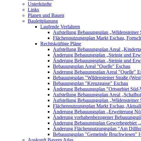
Unterkünfte
Links
Planen und Bauen
Bauleitplanung
Laufende Verfahren
Aufstellung Bebauungsplan „Wildensteiner 
Flächennutzungsplan Markt Eschau, Fortsc
Rechtskräftige Pläne
Aufstellung Bebauungsplan Areal „Kinderta
Änderung Bebauungsplan „Steinig und Erwe
Änderung Bebauungsplan „Steinig und Erw
Bebauungsplan Areal "Quelle" Eschau
Änderung Bebauungsplan Areal "Quelle" E
Bebauungsplan "Wildensteiner Straße (West
Bebauungsplan "Kreuzgasse" Eschau
Änderung Bebauungsplan "Ortsgebiet Süd-
Aufstellung Bebauungsplan Areal „Schafh
Aufstellung Bebauungsplan „Wildensteiner 
Flächennutzungsplan Markt Eschau, Aktualis
Änderung Bebauungsplan „Erweiterung Nörd
Änderung vorhabenbezogener Bebauungspla
Änderung Bebauungsplan Gewerbegebiet „A
Änderung Flächennutzungsplan "Am Dillh
Bebauungsplan "Gemeinde Bruchwiesen" 
Auskunft Bayern Atlas