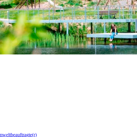
mweltbeauftragte(r)