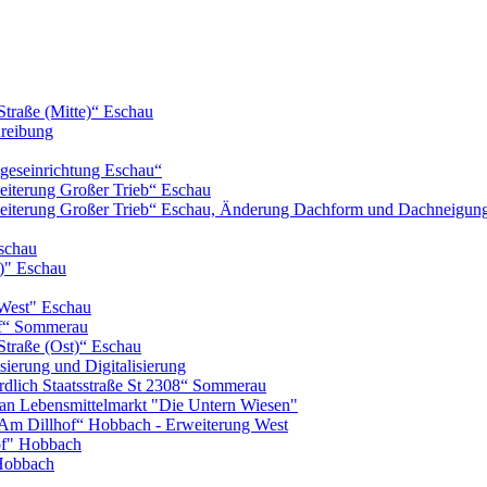
Straße (Mitte)“ Eschau
hreibung
geseinrichtung Eschau“
iterung Großer Trieb“ Eschau
eiterung Großer Trieb“ Eschau, Änderung Dachform und Dachneigun
schau
)" Eschau
West" Eschau
of“ Sommerau
Straße (Ost)“ Eschau
ierung und Digitalisierung
lich Staatsstraße St 2308“ Sommerau
n Lebensmittelmarkt "Die Untern Wiesen"
m Dillhof“ Hobbach - Erweiterung West
of" Hobbach
Hobbach