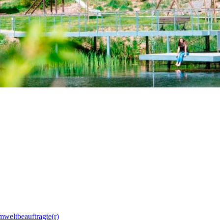
mweltbeauftragte(r)