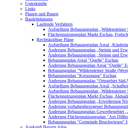
Unterkünfte
Links
Planen und Bauen
Bauleitplanung
Laufende Verfahren
Aufstellung Bebauungsplan „Wildensteiner 
Flächennutzungsplan Markt Eschau, Fortsc
Rechtskräftige Pläne
Aufstellung Bebauungsplan Areal „Kinderta
Änderung Bebauungsplan „Steinig und Erwe
Änderung Bebauungsplan „Steinig und Erw
Bebauungsplan Areal "Quelle" Eschau
Änderung Bebauungsplan Areal "Quelle" E
Bebauungsplan "Wildensteiner Straße (West
Bebauungsplan "Kreuzgasse" Eschau
Änderung Bebauungsplan "Ortsgebiet Süd-
Aufstellung Bebauungsplan Areal „Schafh
Aufstellung Bebauungsplan „Wildensteiner 
Flächennutzungsplan Markt Eschau, Aktualis
Änderung Bebauungsplan „Erweiterung Nörd
Änderung vorhabenbezogener Bebauungspla
Änderung Bebauungsplan Gewerbegebiet „A
Änderung Flächennutzungsplan "Am Dillh
Bebauungsplan "Gemeinde Bruchwiesen" 
Auskunft Bayern Atlas