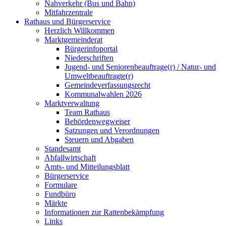
Nahverkehr (Bus und Bahn)
Mitfahrzentrale
Rathaus und Bürgerservice
Herzlich Willkommen
Marktgemeinderat
Bürgerinfoportal
Niederschriften
Jugend- und Seniorenbeauftrage(r) / Natur- und
Umweltbeauftragte(r)
Gemeindeverfassungsrecht
Kommunalwahlen 2026
Marktverwaltung
Team Rathaus
Behördenwegweiser
Satzungen und Verordnungen
Steuern und Abgaben
Standesamt
Abfallwirtschaft
Amts- und Mitteilungsblatt
Bürgerservice
Formulare
Fundbüro
Märkte
Informationen zur Rattenbekämpfung
Links