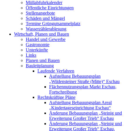
Müllabfuhrkalender
Öffentliche Einrichtungen
Stellenangebote
Schäden und Mängel
Termine Grüngutsammelplatz
Wasserzählerablesung
Wirtschaft, Planen und Bauen
Handel und Gewerbe
Gastronomie
Unterkünfte
Links
Planen und Bauen
Bauleitplanung
Laufende Verfahren
Aufstellung Bebauungsplan
„Wildensteiner Straße (Mitte)“ Eschau
Flächennutzungsplan Markt Eschau,
Fortschreibung
Rechtskräftige Pläne
Aufstellung Bebauungsplan Areal
„Kindertageseinrichtung Eschau“
Änderung Bebauungsplan „Steinig und
Erweiterung Großer Trieb“ Eschau
Änderung Bebauungsplan „Steinig und
Erweiterung Großer Trieb“ Eschau,