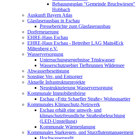
Bebauungsplan "Gemeinde Bruchwiesen"
Hobbach
Auskunft Bayern Atlas
Glasfaserausbau in Eschau
Presseberichte zum Glasfaserausbau
Dorferneuerung
EHRE-Haus Eschau
EHRE-Haus Eschau - Betreiber LAG Main4Eck
Miltenberg e.V.
Wasserversorgung
Untersuchungsergebnisse Trinkwasser
Wasserschutzgebiet Tiefbrunnen Wildensee
Abwasserbeseitigung
Sonstige Ver- und Entsorger
Aktuelle Infrastrukturprojekte
Neustrukturierung Wasserversorgung
Kommunale Immobilienbörse
Eschau »Fritz Schaefler Straße« Wohnquartier
Kommunales Klimaschutz-Netzwerk
Eschau erhält eine umwelt- und
klimaschutzfreundliche Straßenbeleuchtung
(LED-Umstellung)
Kommunale Wärmeplanung
Kommunales Starkregen- und Sturzflutenmanagement
Hochwasseraudit