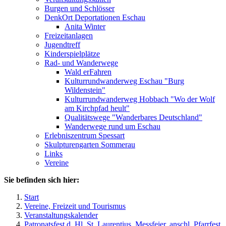
Burgen und Schlösser
DenkOrt Deportationen Eschau
Anita Winter
Freizeitanlagen
Jugendtreff
Kinderspielplätze
Rad- und Wanderwege
Wald erFahren
Kulturrundwanderweg Eschau "Burg
Wildenstein"
Kulturrundwanderweg Hobbach "Wo der Wolf
am Kirchpfad heult"
Qualitätswege "Wanderbares Deutschland"
Wanderwege rund um Eschau
Erlebniszentrum Spessart
Skulpturengarten Sommerau
Links
Vereine
Sie befinden sich hier:
Start
Vereine, Freizeit und Tourismus
Veranstaltungskalender
Patronatsfest d. Hl. St. Laurentius, Messfeier, anschl. Pfarrfest