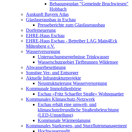
Bebauungsplan "Gemeinde Bruchwiesen"
Hobbach
Auskunft Bayern Atlas
Glasfaserausbau in Eschau
Presseberichte zum Glasfaserausbau
Dorferneuerung
EHRE-Haus Eschau
EHRE-Haus Eschau - Betreiber LAG Main4Eck
Miltenberg e.V.
Wasserversorgung
Untersuchungsergebnisse Trinkwasser
Wasserschutzgebiet Tiefbrunnen Wildensee
Abwasserbeseitigung
Sonstige Ver- und Entsorger
Aktuelle Infrastrukturprojekte
Neustrukturierung Wasserversorgung
Kommunale Immobilienbörse
Eschau »Fritz Schaefler Straße« Wohnquartier
Kommunales Klimaschutz-Netzwerk
Eschau erhält eine umwelt- und
klimaschutzfreundliche Straßenbeleuchtung
(LED-Umstellung)
Kommunale Wärmeplanung
Kommunales Starkregen- und Sturzflutenmanagement
Hochwasseraudit