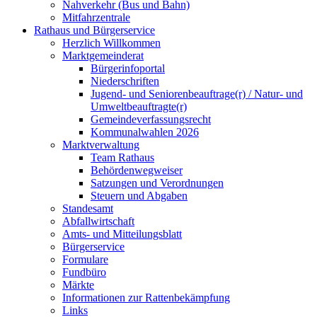
Nahverkehr (Bus und Bahn)
Mitfahrzentrale
Rathaus und Bürgerservice
Herzlich Willkommen
Marktgemeinderat
Bürgerinfoportal
Niederschriften
Jugend- und Seniorenbeauftrage(r) / Natur- und
Umweltbeauftragte(r)
Gemeindeverfassungsrecht
Kommunalwahlen 2026
Marktverwaltung
Team Rathaus
Behördenwegweiser
Satzungen und Verordnungen
Steuern und Abgaben
Standesamt
Abfallwirtschaft
Amts- und Mitteilungsblatt
Bürgerservice
Formulare
Fundbüro
Märkte
Informationen zur Rattenbekämpfung
Links