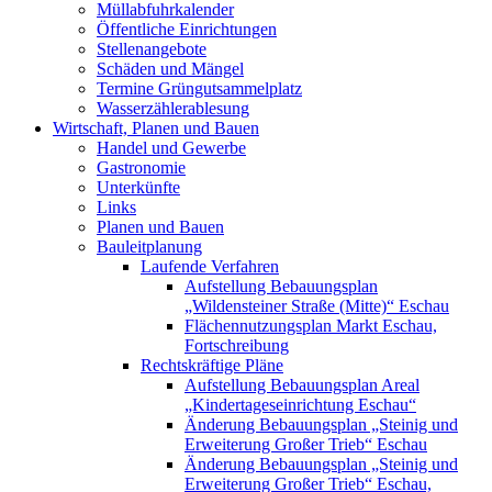
Müllabfuhrkalender
Öffentliche Einrichtungen
Stellenangebote
Schäden und Mängel
Termine Grüngutsammelplatz
Wasserzählerablesung
Wirtschaft, Planen und Bauen
Handel und Gewerbe
Gastronomie
Unterkünfte
Links
Planen und Bauen
Bauleitplanung
Laufende Verfahren
Aufstellung Bebauungsplan
„Wildensteiner Straße (Mitte)“ Eschau
Flächennutzungsplan Markt Eschau,
Fortschreibung
Rechtskräftige Pläne
Aufstellung Bebauungsplan Areal
„Kindertageseinrichtung Eschau“
Änderung Bebauungsplan „Steinig und
Erweiterung Großer Trieb“ Eschau
Änderung Bebauungsplan „Steinig und
Erweiterung Großer Trieb“ Eschau,