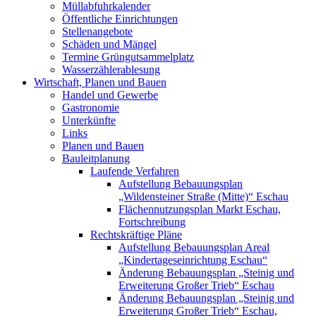
Müllabfuhrkalender
Öffentliche Einrichtungen
Stellenangebote
Schäden und Mängel
Termine Grüngutsammelplatz
Wasserzählerablesung
Wirtschaft, Planen und Bauen
Handel und Gewerbe
Gastronomie
Unterkünfte
Links
Planen und Bauen
Bauleitplanung
Laufende Verfahren
Aufstellung Bebauungsplan
„Wildensteiner Straße (Mitte)“ Eschau
Flächennutzungsplan Markt Eschau,
Fortschreibung
Rechtskräftige Pläne
Aufstellung Bebauungsplan Areal
„Kindertageseinrichtung Eschau“
Änderung Bebauungsplan „Steinig und
Erweiterung Großer Trieb“ Eschau
Änderung Bebauungsplan „Steinig und
Erweiterung Großer Trieb“ Eschau,