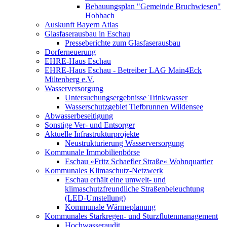
Bebauungsplan "Gemeinde Bruchwiesen"
Hobbach
Auskunft Bayern Atlas
Glasfaserausbau in Eschau
Presseberichte zum Glasfaserausbau
Dorferneuerung
EHRE-Haus Eschau
EHRE-Haus Eschau - Betreiber LAG Main4Eck
Miltenberg e.V.
Wasserversorgung
Untersuchungsergebnisse Trinkwasser
Wasserschutzgebiet Tiefbrunnen Wildensee
Abwasserbeseitigung
Sonstige Ver- und Entsorger
Aktuelle Infrastrukturprojekte
Neustrukturierung Wasserversorgung
Kommunale Immobilienbörse
Eschau »Fritz Schaefler Straße« Wohnquartier
Kommunales Klimaschutz-Netzwerk
Eschau erhält eine umwelt- und
klimaschutzfreundliche Straßenbeleuchtung
(LED-Umstellung)
Kommunale Wärmeplanung
Kommunales Starkregen- und Sturzflutenmanagement
Hochwasseraudit