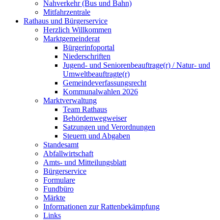
Nahverkehr (Bus und Bahn)
Mitfahrzentrale
Rathaus und Bürgerservice
Herzlich Willkommen
Marktgemeinderat
Bürgerinfoportal
Niederschriften
Jugend- und Seniorenbeauftrage(r) / Natur- und
Umweltbeauftragte(r)
Gemeindeverfassungsrecht
Kommunalwahlen 2026
Marktverwaltung
Team Rathaus
Behördenwegweiser
Satzungen und Verordnungen
Steuern und Abgaben
Standesamt
Abfallwirtschaft
Amts- und Mitteilungsblatt
Bürgerservice
Formulare
Fundbüro
Märkte
Informationen zur Rattenbekämpfung
Links