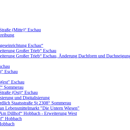
Straße (Mitte)“ Eschau
hreibung
geseinrichtung Eschau“
iterung Großer Trieb“ Eschau
eiterung Großer Trieb“ Eschau, Änderung Dachform und Dachneigun
schau
)" Eschau
West" Eschau
of“ Sommerau
Straße (Ost)“ Eschau
ierung und Digitalisierung
lich Staatsstraße St 2308“ Sommerau
n Lebensmittelmarkt "Die Untern Wiesen"
m Dillhof“ Hobbach - Erweiterung West
of" Hobbach
Hobbach