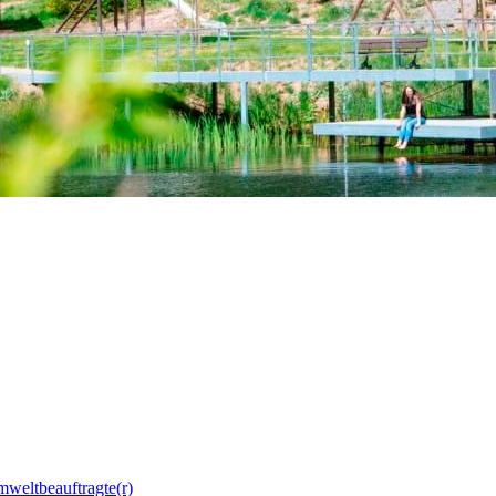
mweltbeauftragte(r)