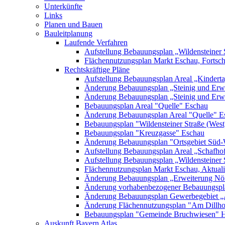
Unterkünfte
Links
Planen und Bauen
Bauleitplanung
Laufende Verfahren
Aufstellung Bebauungsplan „Wildensteiner 
Flächennutzungsplan Markt Eschau, Fortsc
Rechtskräftige Pläne
Aufstellung Bebauungsplan Areal „Kinderta
Änderung Bebauungsplan „Steinig und Erwe
Änderung Bebauungsplan „Steinig und Erw
Bebauungsplan Areal "Quelle" Eschau
Änderung Bebauungsplan Areal "Quelle" E
Bebauungsplan "Wildensteiner Straße (West
Bebauungsplan "Kreuzgasse" Eschau
Änderung Bebauungsplan "Ortsgebiet Süd-
Aufstellung Bebauungsplan Areal „Schafh
Aufstellung Bebauungsplan „Wildensteiner 
Flächennutzungsplan Markt Eschau, Aktualis
Änderung Bebauungsplan „Erweiterung Nörd
Änderung vorhabenbezogener Bebauungspla
Änderung Bebauungsplan Gewerbegebiet „A
Änderung Flächennutzungsplan "Am Dillh
Bebauungsplan "Gemeinde Bruchwiesen" 
Auskunft Bayern Atlas