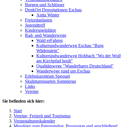
Burgen und Schlösser
DenkOrt Deportationen Eschau
Anita Winter
Freizeitanlagen
Jugendtreff
Kinderspielplätze
Rad- und Wanderwege
Wald erFahren
Kulturrundwanderweg Eschau "Burg
Wildenstein"
Kulturrundwanderweg Hobbach "Wo der Wolf
am Kirchpfad heult"
Qualitätswege "Wanderbares Deutschland"
Wanderwege rund um Eschau
Erlebniszentrum Spessart
Skulpturengarten Sommerau
Links
Vereine
Sie befinden sich hier:
Start
Vereine, Freizeit und Tourismus
Veranstaltungskalender
Messfeier zum Patronatsfest, Prozession und anschließend