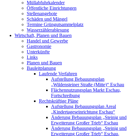
Müllabfuhrkalender
Öffentliche Einrichtungen
Stellenangebote
Schäden und Mängel
Termine Grüngutsammelplatz
Wasserzählerablesung
Wirtschaft, Planen und Bauen
Handel und Gewerbe
Gastronomie
Unterkünfte
Links
Planen und Bauen
Bauleitplanung
Laufende Verfahren
Aufstellung Bebauungsplan
„Wildensteiner Straße (Mitte)“ Eschau
Flächennutzungsplan Markt Eschau,
Fortschreibung
Rechtskräftige Pläne
Aufstellung Bebauungsplan Areal
„Kindertageseinrichtung Eschau“
Änderung Bebauungsplan „Steinig und
Erweiterung Großer Trieb“ Eschau
Änderung Bebauungsplan „Steinig und
Erweiterung Großer Trieb“ Eschau,