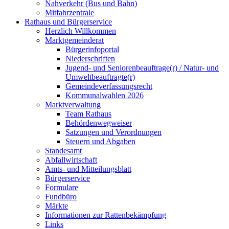
Nahverkehr (Bus und Bahn)
Mitfahrzentrale
Rathaus und Bürgerservice
Herzlich Willkommen
Marktgemeinderat
Bürgerinfoportal
Niederschriften
Jugend- und Seniorenbeauftrage(r) / Natur- und
Umweltbeauftragte(r)
Gemeindeverfassungsrecht
Kommunalwahlen 2026
Marktverwaltung
Team Rathaus
Behördenwegweiser
Satzungen und Verordnungen
Steuern und Abgaben
Standesamt
Abfallwirtschaft
Amts- und Mitteilungsblatt
Bürgerservice
Formulare
Fundbüro
Märkte
Informationen zur Rattenbekämpfung
Links