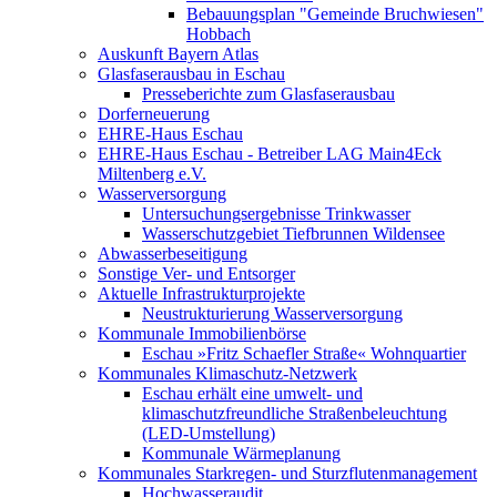
Bebauungsplan "Gemeinde Bruchwiesen"
Hobbach
Auskunft Bayern Atlas
Glasfaserausbau in Eschau
Presseberichte zum Glasfaserausbau
Dorferneuerung
EHRE-Haus Eschau
EHRE-Haus Eschau - Betreiber LAG Main4Eck
Miltenberg e.V.
Wasserversorgung
Untersuchungsergebnisse Trinkwasser
Wasserschutzgebiet Tiefbrunnen Wildensee
Abwasserbeseitigung
Sonstige Ver- und Entsorger
Aktuelle Infrastrukturprojekte
Neustrukturierung Wasserversorgung
Kommunale Immobilienbörse
Eschau »Fritz Schaefler Straße« Wohnquartier
Kommunales Klimaschutz-Netzwerk
Eschau erhält eine umwelt- und
klimaschutzfreundliche Straßenbeleuchtung
(LED-Umstellung)
Kommunale Wärmeplanung
Kommunales Starkregen- und Sturzflutenmanagement
Hochwasseraudit