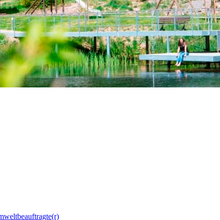
mweltbeauftragte(r)