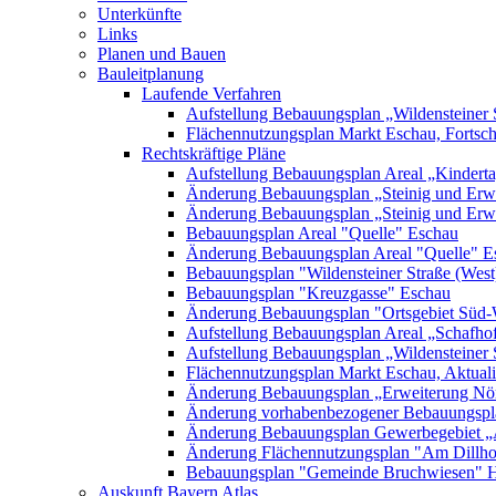
Unterkünfte
Links
Planen und Bauen
Bauleitplanung
Laufende Verfahren
Aufstellung Bebauungsplan „Wildensteiner 
Flächennutzungsplan Markt Eschau, Fortsc
Rechtskräftige Pläne
Aufstellung Bebauungsplan Areal „Kinderta
Änderung Bebauungsplan „Steinig und Erwe
Änderung Bebauungsplan „Steinig und Erw
Bebauungsplan Areal "Quelle" Eschau
Änderung Bebauungsplan Areal "Quelle" E
Bebauungsplan "Wildensteiner Straße (West
Bebauungsplan "Kreuzgasse" Eschau
Änderung Bebauungsplan "Ortsgebiet Süd-
Aufstellung Bebauungsplan Areal „Schafh
Aufstellung Bebauungsplan „Wildensteiner 
Flächennutzungsplan Markt Eschau, Aktualis
Änderung Bebauungsplan „Erweiterung Nörd
Änderung vorhabenbezogener Bebauungspla
Änderung Bebauungsplan Gewerbegebiet „A
Änderung Flächennutzungsplan "Am Dillh
Bebauungsplan "Gemeinde Bruchwiesen" 
Auskunft Bayern Atlas