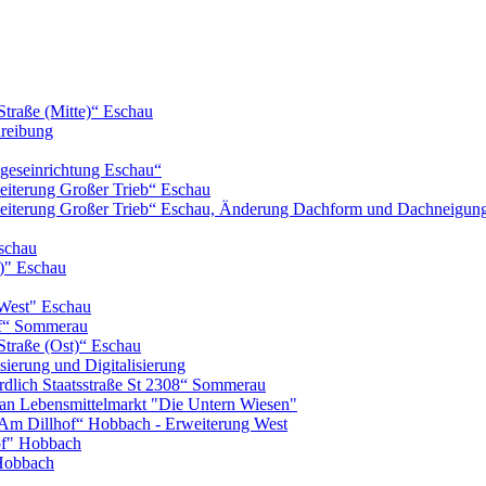
Straße (Mitte)“ Eschau
hreibung
geseinrichtung Eschau“
iterung Großer Trieb“ Eschau
eiterung Großer Trieb“ Eschau, Änderung Dachform und Dachneigun
schau
)" Eschau
West" Eschau
of“ Sommerau
Straße (Ost)“ Eschau
ierung und Digitalisierung
lich Staatsstraße St 2308“ Sommerau
n Lebensmittelmarkt "Die Untern Wiesen"
m Dillhof“ Hobbach - Erweiterung West
of" Hobbach
Hobbach