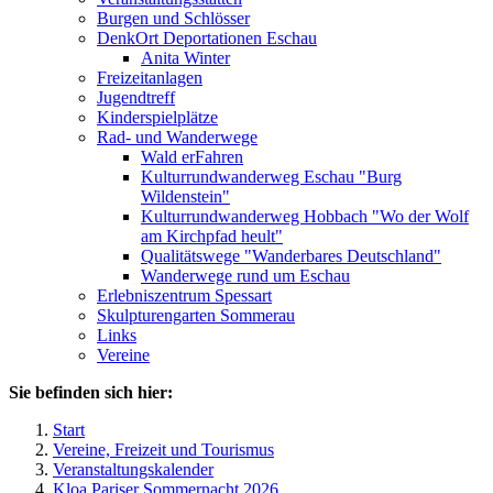
Burgen und Schlösser
DenkOrt Deportationen Eschau
Anita Winter
Freizeitanlagen
Jugendtreff
Kinderspielplätze
Rad- und Wanderwege
Wald erFahren
Kulturrundwanderweg Eschau "Burg
Wildenstein"
Kulturrundwanderweg Hobbach "Wo der Wolf
am Kirchpfad heult"
Qualitätswege "Wanderbares Deutschland"
Wanderwege rund um Eschau
Erlebniszentrum Spessart
Skulpturengarten Sommerau
Links
Vereine
Sie befinden sich hier:
Start
Vereine, Freizeit und Tourismus
Veranstaltungskalender
Kloa Pariser Sommernacht 2026