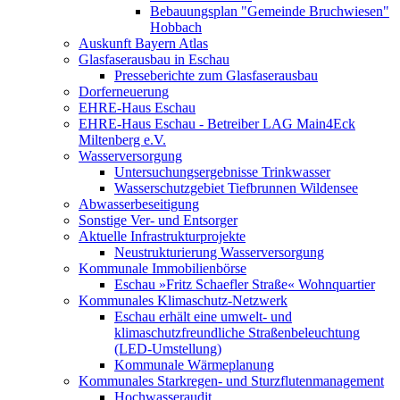
Bebauungsplan "Gemeinde Bruchwiesen"
Hobbach
Auskunft Bayern Atlas
Glasfaserausbau in Eschau
Presseberichte zum Glasfaserausbau
Dorferneuerung
EHRE-Haus Eschau
EHRE-Haus Eschau - Betreiber LAG Main4Eck
Miltenberg e.V.
Wasserversorgung
Untersuchungsergebnisse Trinkwasser
Wasserschutzgebiet Tiefbrunnen Wildensee
Abwasserbeseitigung
Sonstige Ver- und Entsorger
Aktuelle Infrastrukturprojekte
Neustrukturierung Wasserversorgung
Kommunale Immobilienbörse
Eschau »Fritz Schaefler Straße« Wohnquartier
Kommunales Klimaschutz-Netzwerk
Eschau erhält eine umwelt- und
klimaschutzfreundliche Straßenbeleuchtung
(LED-Umstellung)
Kommunale Wärmeplanung
Kommunales Starkregen- und Sturzflutenmanagement
Hochwasseraudit