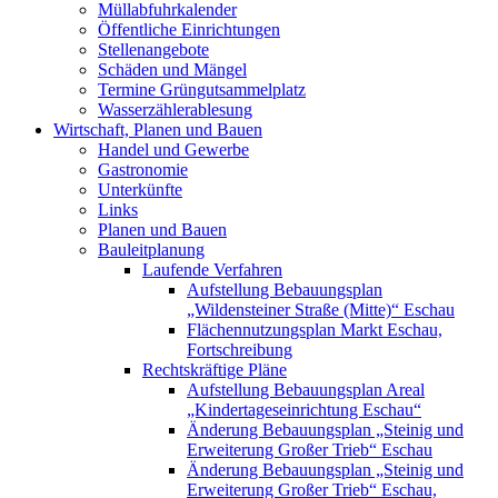
Müllabfuhrkalender
Öffentliche Einrichtungen
Stellenangebote
Schäden und Mängel
Termine Grüngutsammelplatz
Wasserzählerablesung
Wirtschaft, Planen und Bauen
Handel und Gewerbe
Gastronomie
Unterkünfte
Links
Planen und Bauen
Bauleitplanung
Laufende Verfahren
Aufstellung Bebauungsplan
„Wildensteiner Straße (Mitte)“ Eschau
Flächennutzungsplan Markt Eschau,
Fortschreibung
Rechtskräftige Pläne
Aufstellung Bebauungsplan Areal
„Kindertageseinrichtung Eschau“
Änderung Bebauungsplan „Steinig und
Erweiterung Großer Trieb“ Eschau
Änderung Bebauungsplan „Steinig und
Erweiterung Großer Trieb“ Eschau,