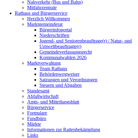
Nahverkehr (Bus und Bahn)
Mitfahrzentrale
Rathaus und Bürgerservice
Herzlich Willkommen
Marktgemeinderat
Bürgerinfoportal
Niederschriften
Jugend- und Seniorenbeauftrage(r) / Natur- und
Umweltbeauftragte(r)
Gemeindeverfassungsrecht
Kommunalwahlen 2026
Marktverwaltung
Team Rathaus
Behördenwegweiser
Satzungen und Verordnungen
Steuern und Abgaben
Standesamt
Abfallwirtschaft
Amts- und Mitteilungsblatt
Bürgerservice
Formulare
Fundbüro
Märkte
Informationen zur Rattenbekämpfung
Links