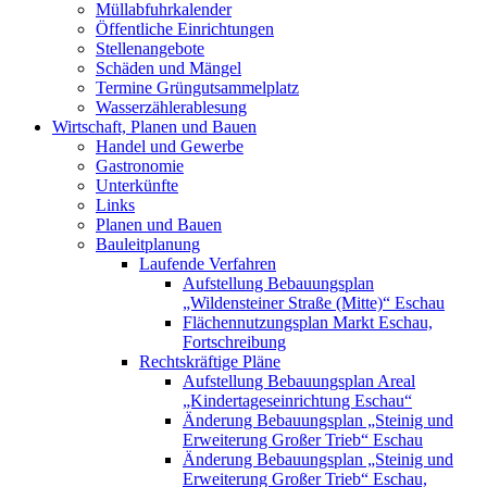
Müllabfuhrkalender
Öffentliche Einrichtungen
Stellenangebote
Schäden und Mängel
Termine Grüngutsammelplatz
Wasserzählerablesung
Wirtschaft, Planen und Bauen
Handel und Gewerbe
Gastronomie
Unterkünfte
Links
Planen und Bauen
Bauleitplanung
Laufende Verfahren
Aufstellung Bebauungsplan
„Wildensteiner Straße (Mitte)“ Eschau
Flächennutzungsplan Markt Eschau,
Fortschreibung
Rechtskräftige Pläne
Aufstellung Bebauungsplan Areal
„Kindertageseinrichtung Eschau“
Änderung Bebauungsplan „Steinig und
Erweiterung Großer Trieb“ Eschau
Änderung Bebauungsplan „Steinig und
Erweiterung Großer Trieb“ Eschau,