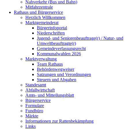
Nahverkehr (Bus und Bahn)
Mitfahrzentrale
Rathaus und Bürgerservice
Herzlich Willkommen
Marktgemeinderat
Bürgerinfoportal
Niederschriften
Jugend- und Seniorenbeauftrage(r) / Natur- und
Umweltbeauftragte(r)
Gemeindeverfassungsrecht
Kommunalwahlen 2026
Marktverwaltung
Team Rathaus
Behördenwegweiser
Satzungen und Verordnungen
Steuern und Abgaben
Standesamt
Abfallwirtschaft
Amts- und Mitteilungsblatt
Bürgerservice
Formulare
Fundbüro
Märkte
Informationen zur Rattenbekämpfung
Links