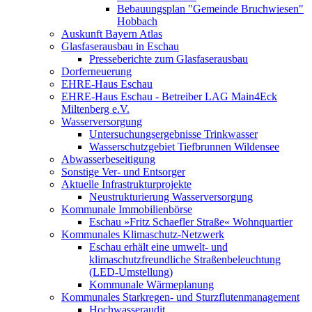
Bebauungsplan "Gemeinde Bruchwiesen"
Hobbach
Auskunft Bayern Atlas
Glasfaserausbau in Eschau
Presseberichte zum Glasfaserausbau
Dorferneuerung
EHRE-Haus Eschau
EHRE-Haus Eschau - Betreiber LAG Main4Eck
Miltenberg e.V.
Wasserversorgung
Untersuchungsergebnisse Trinkwasser
Wasserschutzgebiet Tiefbrunnen Wildensee
Abwasserbeseitigung
Sonstige Ver- und Entsorger
Aktuelle Infrastrukturprojekte
Neustrukturierung Wasserversorgung
Kommunale Immobilienbörse
Eschau »Fritz Schaefler Straße« Wohnquartier
Kommunales Klimaschutz-Netzwerk
Eschau erhält eine umwelt- und
klimaschutzfreundliche Straßenbeleuchtung
(LED-Umstellung)
Kommunale Wärmeplanung
Kommunales Starkregen- und Sturzflutenmanagement
Hochwasseraudit