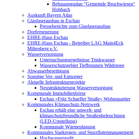
Bebauungsplan "Gemeinde Bruchwiesen"
Hobbach
Auskunft Bayern Atlas
Glasfaserausbau in Eschau
Presseberichte zum Glasfaserausbau
Dorferneuerung
EHRE-Haus Eschau
EHRE-Haus Eschau - Betreiber LAG Main4Eck
Miltenberg e.V.
Wasserversorgung
Untersuchungsergebnisse Trinkwasser
Wasserschutzgebiet Tiefbrunnen Wildensee
Abwasserbeseitigung
Sonstige Ver- und Entsorger
Aktuelle Infrastrukturprojekte
Neustrukturierung Wasserversorgung
Kommunale Immobilienbörse
Eschau »Fritz Schaefler Straße« Wohnquartier
Kommunales Klimaschutz-Netzwerk
Eschau erhält eine umwelt- und
klimaschutzfreundliche Straßenbeleuchtung
(LED-Umstellung)
Kommunale Wärmeplanung
Kommunales Starkregen- und Sturzflutenmanagement
Hochwasseraudit