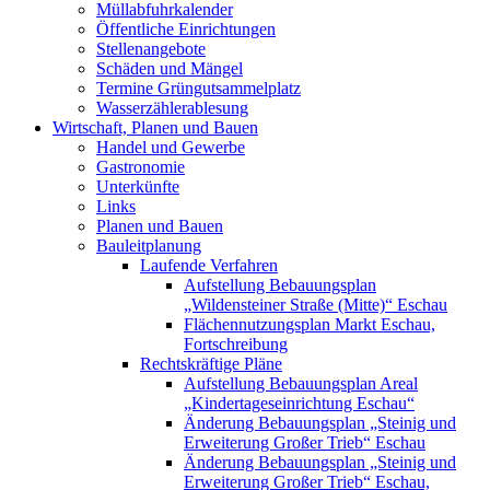
Müllabfuhrkalender
Öffentliche Einrichtungen
Stellenangebote
Schäden und Mängel
Termine Grüngutsammelplatz
Wasserzählerablesung
Wirtschaft, Planen und Bauen
Handel und Gewerbe
Gastronomie
Unterkünfte
Links
Planen und Bauen
Bauleitplanung
Laufende Verfahren
Aufstellung Bebauungsplan
„Wildensteiner Straße (Mitte)“ Eschau
Flächennutzungsplan Markt Eschau,
Fortschreibung
Rechtskräftige Pläne
Aufstellung Bebauungsplan Areal
„Kindertageseinrichtung Eschau“
Änderung Bebauungsplan „Steinig und
Erweiterung Großer Trieb“ Eschau
Änderung Bebauungsplan „Steinig und
Erweiterung Großer Trieb“ Eschau,