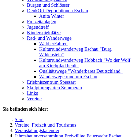
Burgen und Schlösser
DenkOrt Deportationen Eschau
Anita Winter
Freizeitanlagen
Jugendtreff
Kinderspielplätze
Rad- und Wanderwege
Wald erFahren
Kulturrundwanderweg Eschau "Burg
Wildenstein"
Kulturrundwanderweg Hobbach "Wo der Wolf
am Kirchpfad heult"
Qualitätswege "Wanderbares Deutschland"
Wanderwege rund um Eschau
Erlebniszentrum Spessart
Skulpturengarten Sommerau
Links
Vereine
Sie befinden sich hier:
Start
Vereine, Freizeit und Tourismus
Veranstaltungskalender
Jahreshauptversammlung Freiwillige Feuerwehr Eschau