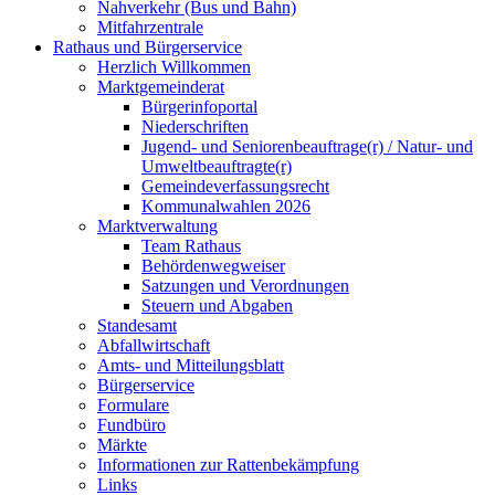
Nahverkehr (Bus und Bahn)
Mitfahrzentrale
Rathaus und Bürgerservice
Herzlich Willkommen
Marktgemeinderat
Bürgerinfoportal
Niederschriften
Jugend- und Seniorenbeauftrage(r) / Natur- und
Umweltbeauftragte(r)
Gemeindeverfassungsrecht
Kommunalwahlen 2026
Marktverwaltung
Team Rathaus
Behördenwegweiser
Satzungen und Verordnungen
Steuern und Abgaben
Standesamt
Abfallwirtschaft
Amts- und Mitteilungsblatt
Bürgerservice
Formulare
Fundbüro
Märkte
Informationen zur Rattenbekämpfung
Links