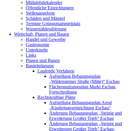
Müllabfuhrkalender
Öffentliche Einrichtungen
Stellenangebote
Schäden und Mängel
Termine Grüngutsammelplatz
Wasserzählerablesung
Wirtschaft, Planen und Bauen
Handel und Gewerbe
Gastronomie
Unterkünfte
Links
Planen und Bauen
Bauleitplanung
Laufende Verfahren
Aufstellung Bebauungsplan
„Wildensteiner Straße (Mitte)“ Eschau
Flächennutzungsplan Markt Eschau,
Fortschreibung
Rechtskräftige Pläne
Aufstellung Bebauungsplan Areal
„Kindertageseinrichtung Eschau“
Änderung Bebauungsplan „Steinig und
Erweiterung Großer Trieb“ Eschau
Änderung Bebauungsplan „Steinig und
Erweiterung Großer Trieb“ Eschau,