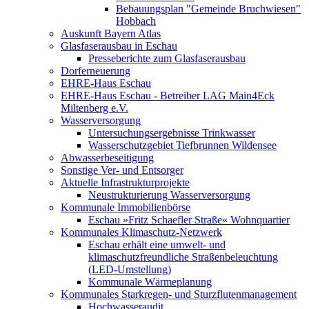
Bebauungsplan "Gemeinde Bruchwiesen"
Hobbach
Auskunft Bayern Atlas
Glasfaserausbau in Eschau
Presseberichte zum Glasfaserausbau
Dorferneuerung
EHRE-Haus Eschau
EHRE-Haus Eschau - Betreiber LAG Main4Eck
Miltenberg e.V.
Wasserversorgung
Untersuchungsergebnisse Trinkwasser
Wasserschutzgebiet Tiefbrunnen Wildensee
Abwasserbeseitigung
Sonstige Ver- und Entsorger
Aktuelle Infrastrukturprojekte
Neustrukturierung Wasserversorgung
Kommunale Immobilienbörse
Eschau »Fritz Schaefler Straße« Wohnquartier
Kommunales Klimaschutz-Netzwerk
Eschau erhält eine umwelt- und
klimaschutzfreundliche Straßenbeleuchtung
(LED-Umstellung)
Kommunale Wärmeplanung
Kommunales Starkregen- und Sturzflutenmanagement
Hochwasseraudit