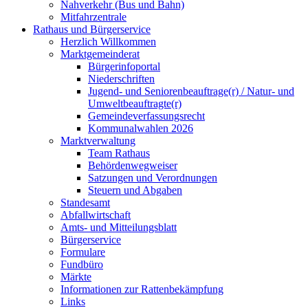
Nahverkehr (Bus und Bahn)
Mitfahrzentrale
Rathaus und Bürgerservice
Herzlich Willkommen
Marktgemeinderat
Bürgerinfoportal
Niederschriften
Jugend- und Seniorenbeauftrage(r) / Natur- und
Umweltbeauftragte(r)
Gemeindeverfassungsrecht
Kommunalwahlen 2026
Marktverwaltung
Team Rathaus
Behördenwegweiser
Satzungen und Verordnungen
Steuern und Abgaben
Standesamt
Abfallwirtschaft
Amts- und Mitteilungsblatt
Bürgerservice
Formulare
Fundbüro
Märkte
Informationen zur Rattenbekämpfung
Links