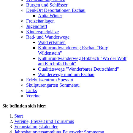
Burgen und Schlösser
DenkOrt Deportationen Eschau
Anita Winter
Freizeitanlagen
Jugendtreff
Kinderspielplätze
Rad- und Wanderwege
Wald erFahren
Kulturrundwanderweg Eschau "Burg
Wildenstein"
Kulturrundwanderweg Hobbach "Wo der Wolf
am Kirchpfad heult"
Qualitätswege "Wanderbares Deutschland"
Wanderwege rund um Eschau
Erlebniszentrum Spessart
Skulpturengarten Sommerau
Links
Vereine
Sie befinden sich hier:
Start
Vereine, Freizeit und Tourismus
Veranstaltungskalender
Jahreshauptversammlung Feuerwehr Sommerau