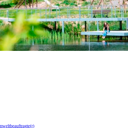
mweltbeauftragte(r)