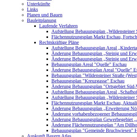
Unterkünfte
Links
Planen und Bauen
Bauleitplanung
Laufende Verfahren
Aufstellung Bebauungsplan „Wildensteiner 
Flächennutzungsplan Markt Eschau, Fortsc
Rechtskräftige Pläne
Aufstellung Bebauungsplan Areal „Kinderta
Änderung Bebauungsplan „Steinig und Erwe
Änderung Bebauungsplan „Steinig und Erw
Bebauungsplan Areal "Quelle" Eschau
Änderung Bebauungsplan Areal "Quelle" E
Bebauungsplan "Wildensteiner Straße (West
Bebauungsplan "Kreuzgasse" Eschau
Änderung Bebauungsplan "Ortsgebiet Süd-
Aufstellung Bebauungsplan Areal „Schafh
Aufstellung Bebauungsplan „Wildensteiner 
Flächennutzungsplan Markt Eschau, Aktualis
Änderung Bebauungsplan „Erweiterung Nörd
Änderung vorhabenbezogener Bebauungspla
Änderung Bebauungsplan Gewerbegebiet „A
Änderung Flächennutzungsplan "Am Dillh
Bebauungsplan "Gemeinde Bruchwiesen" 
Auskunft Bayern Atlas