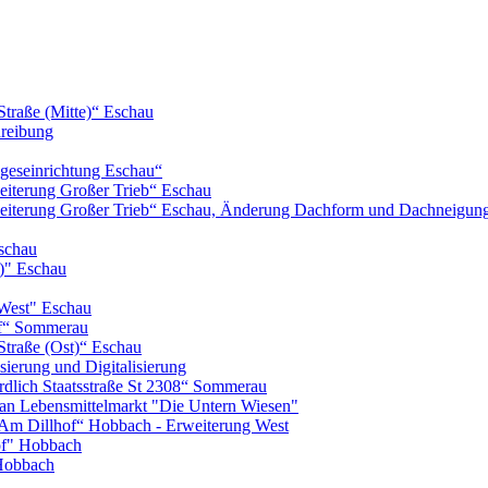
Straße (Mitte)“ Eschau
hreibung
geseinrichtung Eschau“
iterung Großer Trieb“ Eschau
eiterung Großer Trieb“ Eschau, Änderung Dachform und Dachneigun
schau
)" Eschau
West" Eschau
of“ Sommerau
Straße (Ost)“ Eschau
ierung und Digitalisierung
lich Staatsstraße St 2308“ Sommerau
n Lebensmittelmarkt "Die Untern Wiesen"
m Dillhof“ Hobbach - Erweiterung West
of" Hobbach
Hobbach