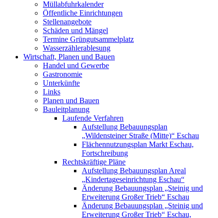
Müllabfuhrkalender
Öffentliche Einrichtungen
Stellenangebote
Schäden und Mängel
Termine Grüngutsammelplatz
Wasserzählerablesung
Wirtschaft, Planen und Bauen
Handel und Gewerbe
Gastronomie
Unterkünfte
Links
Planen und Bauen
Bauleitplanung
Laufende Verfahren
Aufstellung Bebauungsplan
„Wildensteiner Straße (Mitte)“ Eschau
Flächennutzungsplan Markt Eschau,
Fortschreibung
Rechtskräftige Pläne
Aufstellung Bebauungsplan Areal
„Kindertageseinrichtung Eschau“
Änderung Bebauungsplan „Steinig und
Erweiterung Großer Trieb“ Eschau
Änderung Bebauungsplan „Steinig und
Erweiterung Großer Trieb“ Eschau,