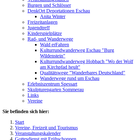
Burgen und Schlösser
DenkOrt Deportationen Eschau
Anita Winter
Freizeitanlagen
Jugendtreff
Kinderspielplätze
Rad- und Wanderwege
Wald erFahren
Kulturrundwanderweg Eschau "Burg
Wildenstein"
Kulturrundwanderweg Hobbach "Wo der Wolf
am Kirchpfad heult"
Qualitätswege "Wanderbares Deutschland"
Wanderwege rund um Eschau
Erlebniszentrum Spessart
Skulpturengarten Sommerau
Links
Vereine
Sie befinden sich hier:
Start
Vereine, Freizeit und Tourismus
Veranstaltungskalender
Gottesdienst mit Frühschoppen