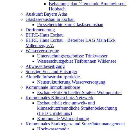
Bebauungsplan "Gemeinde Bruchwiesen"
Hobbach
Auskunft Bayern Atlas
Glasfaserausbau in Eschau
Presseberichte zum Glasfaserausbau
Dorferneuerung
EHRE-Haus Eschau
EHRE-Haus Eschau - Betreiber LAG Main4Eck
Miltenberg e.V.
Wasserversorgung
Untersuchungsergebnisse Trinkwasser
Wasserschutzgebiet Tiefbrunnen Wildensee
Abwasserbeseitigung
Sonstige Ver- und Entsorger
Aktuelle Infrastrukturprojekte
Neustrukturierung Wasserversorgung
Kommunale Immobilienbörse
Eschau »Fritz Schaefler Straße« Wohnquartier
Kommunales Klimaschutz-Netzwerk
Eschau erhält eine umwelt- und
klimaschutzfreundliche Straßenbeleuchtung
(LED-Umstellung)
Kommunale Wärmeplanung
Kommunales Starkregen- und Sturzflutenmanagement
Hochwasseraudit