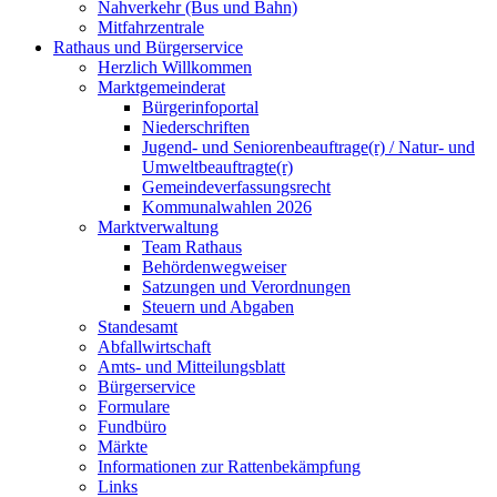
Nahverkehr (Bus und Bahn)
Mitfahrzentrale
Rathaus und Bürgerservice
Herzlich Willkommen
Marktgemeinderat
Bürgerinfoportal
Niederschriften
Jugend- und Seniorenbeauftrage(r) / Natur- und
Umweltbeauftragte(r)
Gemeindeverfassungsrecht
Kommunalwahlen 2026
Marktverwaltung
Team Rathaus
Behördenwegweiser
Satzungen und Verordnungen
Steuern und Abgaben
Standesamt
Abfallwirtschaft
Amts- und Mitteilungsblatt
Bürgerservice
Formulare
Fundbüro
Märkte
Informationen zur Rattenbekämpfung
Links