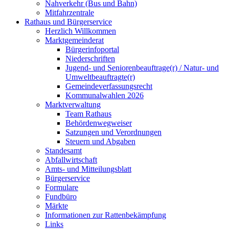
Nahverkehr (Bus und Bahn)
Mitfahrzentrale
Rathaus und Bürgerservice
Herzlich Willkommen
Marktgemeinderat
Bürgerinfoportal
Niederschriften
Jugend- und Seniorenbeauftrage(r) / Natur- und
Umweltbeauftragte(r)
Gemeindeverfassungsrecht
Kommunalwahlen 2026
Marktverwaltung
Team Rathaus
Behördenwegweiser
Satzungen und Verordnungen
Steuern und Abgaben
Standesamt
Abfallwirtschaft
Amts- und Mitteilungsblatt
Bürgerservice
Formulare
Fundbüro
Märkte
Informationen zur Rattenbekämpfung
Links