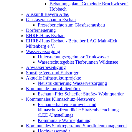
Bebauungsplan "Gemeinde Bruchwiesen"
Hobbach
Auskunft Bayern Atlas
Glasfaserausbau in Eschau
Presseberichte zum Glasfaserausbau
Dorferneuerung
EHRE-Haus Eschau
EHRE-Haus Eschau - Betreiber LAG Main4Eck
Miltenberg e.V.
Wasserversorgung
Untersuchungsergebnisse Trinkwasser
Wasserschutzgebiet Tiefbrunnen Wildensee
Abwasserbeseitigung
Sonstige Ver- und Entsorger
Aktuelle Infrastrukturprojekte
Neustrukturierung Wasserversorgung
Kommunale Immobilienbörse
Eschau »Fritz Schaefler Straße« Wohnquartier
Kommunales Klimaschutz-Netzwerk
Eschau erhält eine umwelt- und
klimaschutzfreundliche Straßenbeleuchtung
(LED-Umstellung)
Kommunale Wärmeplanung
Kommunales Starkregen- und Sturzflutenmanagement
Hochwasseraudit