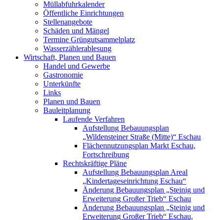
Müllabfuhrkalender
Öffentliche Einrichtungen
Stellenangebote
Schäden und Mängel
Termine Grüngutsammelplatz
Wasserzählerablesung
Wirtschaft, Planen und Bauen
Handel und Gewerbe
Gastronomie
Unterkünfte
Links
Planen und Bauen
Bauleitplanung
Laufende Verfahren
Aufstellung Bebauungsplan
„Wildensteiner Straße (Mitte)“ Eschau
Flächennutzungsplan Markt Eschau,
Fortschreibung
Rechtskräftige Pläne
Aufstellung Bebauungsplan Areal
„Kindertageseinrichtung Eschau“
Änderung Bebauungsplan „Steinig und
Erweiterung Großer Trieb“ Eschau
Änderung Bebauungsplan „Steinig und
Erweiterung Großer Trieb“ Eschau,