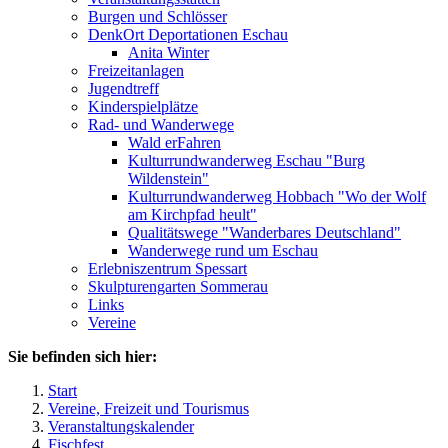
Burgen und Schlösser
DenkOrt Deportationen Eschau
Anita Winter
Freizeitanlagen
Jugendtreff
Kinderspielplätze
Rad- und Wanderwege
Wald erFahren
Kulturrundwanderweg Eschau "Burg
Wildenstein"
Kulturrundwanderweg Hobbach "Wo der Wolf
am Kirchpfad heult"
Qualitätswege "Wanderbares Deutschland"
Wanderwege rund um Eschau
Erlebniszentrum Spessart
Skulpturengarten Sommerau
Links
Vereine
Sie befinden sich hier:
Start
Vereine, Freizeit und Tourismus
Veranstaltungskalender
Fischfest