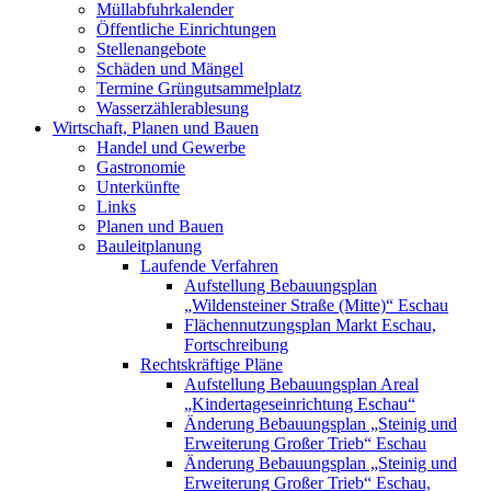
Müllabfuhrkalender
Öffentliche Einrichtungen
Stellenangebote
Schäden und Mängel
Termine Grüngutsammelplatz
Wasserzählerablesung
Wirtschaft, Planen und Bauen
Handel und Gewerbe
Gastronomie
Unterkünfte
Links
Planen und Bauen
Bauleitplanung
Laufende Verfahren
Aufstellung Bebauungsplan
„Wildensteiner Straße (Mitte)“ Eschau
Flächennutzungsplan Markt Eschau,
Fortschreibung
Rechtskräftige Pläne
Aufstellung Bebauungsplan Areal
„Kindertageseinrichtung Eschau“
Änderung Bebauungsplan „Steinig und
Erweiterung Großer Trieb“ Eschau
Änderung Bebauungsplan „Steinig und
Erweiterung Großer Trieb“ Eschau,