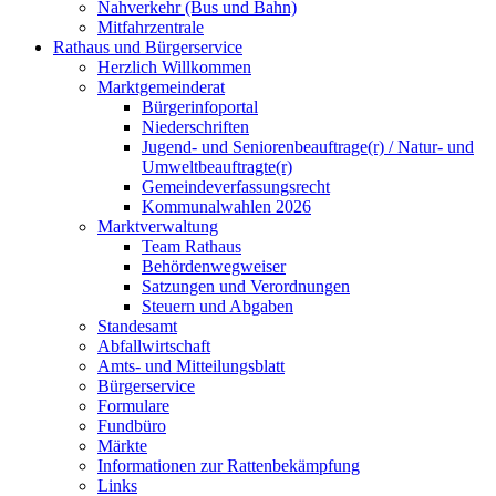
Nahverkehr (Bus und Bahn)
Mitfahrzentrale
Rathaus und Bürgerservice
Herzlich Willkommen
Marktgemeinderat
Bürgerinfoportal
Niederschriften
Jugend- und Seniorenbeauftrage(r) / Natur- und
Umweltbeauftragte(r)
Gemeindeverfassungsrecht
Kommunalwahlen 2026
Marktverwaltung
Team Rathaus
Behördenwegweiser
Satzungen und Verordnungen
Steuern und Abgaben
Standesamt
Abfallwirtschaft
Amts- und Mitteilungsblatt
Bürgerservice
Formulare
Fundbüro
Märkte
Informationen zur Rattenbekämpfung
Links