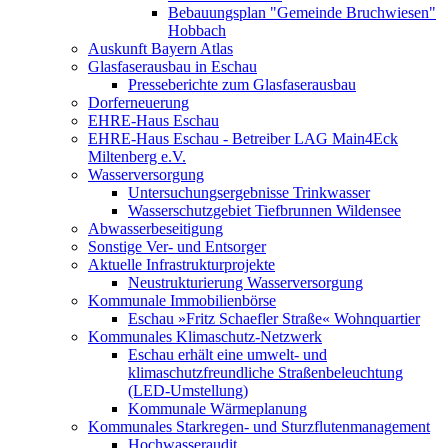
Bebauungsplan "Gemeinde Bruchwiesen"
Hobbach
Auskunft Bayern Atlas
Glasfaserausbau in Eschau
Presseberichte zum Glasfaserausbau
Dorferneuerung
EHRE-Haus Eschau
EHRE-Haus Eschau - Betreiber LAG Main4Eck
Miltenberg e.V.
Wasserversorgung
Untersuchungsergebnisse Trinkwasser
Wasserschutzgebiet Tiefbrunnen Wildensee
Abwasserbeseitigung
Sonstige Ver- und Entsorger
Aktuelle Infrastrukturprojekte
Neustrukturierung Wasserversorgung
Kommunale Immobilienbörse
Eschau »Fritz Schaefler Straße« Wohnquartier
Kommunales Klimaschutz-Netzwerk
Eschau erhält eine umwelt- und
klimaschutzfreundliche Straßenbeleuchtung
(LED-Umstellung)
Kommunale Wärmeplanung
Kommunales Starkregen- und Sturzflutenmanagement
Hochwasseraudit