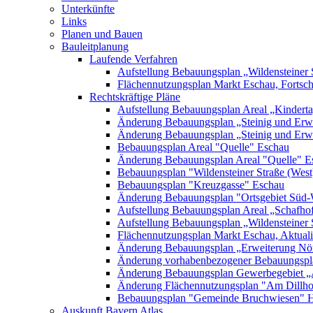
Unterkünfte
Links
Planen und Bauen
Bauleitplanung
Laufende Verfahren
Aufstellung Bebauungsplan „Wildensteiner 
Flächennutzungsplan Markt Eschau, Fortsc
Rechtskräftige Pläne
Aufstellung Bebauungsplan Areal „Kinderta
Änderung Bebauungsplan „Steinig und Erwe
Änderung Bebauungsplan „Steinig und Erw
Bebauungsplan Areal "Quelle" Eschau
Änderung Bebauungsplan Areal "Quelle" E
Bebauungsplan "Wildensteiner Straße (West
Bebauungsplan "Kreuzgasse" Eschau
Änderung Bebauungsplan "Ortsgebiet Süd-
Aufstellung Bebauungsplan Areal „Schafh
Aufstellung Bebauungsplan „Wildensteiner 
Flächennutzungsplan Markt Eschau, Aktualis
Änderung Bebauungsplan „Erweiterung Nörd
Änderung vorhabenbezogener Bebauungspla
Änderung Bebauungsplan Gewerbegebiet „A
Änderung Flächennutzungsplan "Am Dillh
Bebauungsplan "Gemeinde Bruchwiesen" 
Auskunft Bayern Atlas