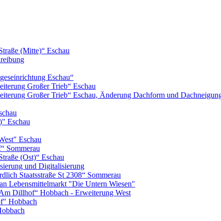
Straße (Mitte)“ Eschau
hreibung
geseinrichtung Eschau“
iterung Großer Trieb“ Eschau
eiterung Großer Trieb“ Eschau, Änderung Dachform und Dachneigun
schau
)" Eschau
West" Eschau
of“ Sommerau
Straße (Ost)“ Eschau
ierung und Digitalisierung
lich Staatsstraße St 2308“ Sommerau
n Lebensmittelmarkt "Die Untern Wiesen"
m Dillhof“ Hobbach - Erweiterung West
of" Hobbach
Hobbach