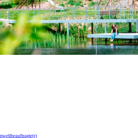
mweltbeauftragte(r)