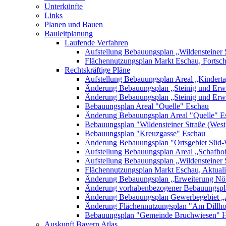
Unterkünfte
Links
Planen und Bauen
Bauleitplanung
Laufende Verfahren
Aufstellung Bebauungsplan „Wildensteiner 
Flächennutzungsplan Markt Eschau, Fortsc
Rechtskräftige Pläne
Aufstellung Bebauungsplan Areal „Kinderta
Änderung Bebauungsplan „Steinig und Erwe
Änderung Bebauungsplan „Steinig und Erw
Bebauungsplan Areal "Quelle" Eschau
Änderung Bebauungsplan Areal "Quelle" E
Bebauungsplan "Wildensteiner Straße (West
Bebauungsplan "Kreuzgasse" Eschau
Änderung Bebauungsplan "Ortsgebiet Süd-
Aufstellung Bebauungsplan Areal „Schafh
Aufstellung Bebauungsplan „Wildensteiner 
Flächennutzungsplan Markt Eschau, Aktualis
Änderung Bebauungsplan „Erweiterung Nörd
Änderung vorhabenbezogener Bebauungspla
Änderung Bebauungsplan Gewerbegebiet „A
Änderung Flächennutzungsplan "Am Dillh
Bebauungsplan "Gemeinde Bruchwiesen" 
Auskunft Bayern Atlas