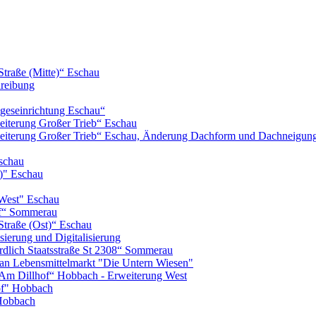
Straße (Mitte)“ Eschau
hreibung
geseinrichtung Eschau“
iterung Großer Trieb“ Eschau
eiterung Großer Trieb“ Eschau, Änderung Dachform und Dachneigun
schau
)" Eschau
West" Eschau
of“ Sommerau
Straße (Ost)“ Eschau
ierung und Digitalisierung
lich Staatsstraße St 2308“ Sommerau
n Lebensmittelmarkt "Die Untern Wiesen"
m Dillhof“ Hobbach - Erweiterung West
of" Hobbach
Hobbach