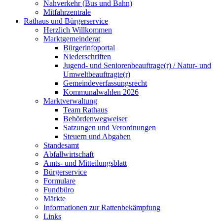
Nahverkehr (Bus und Bahn)
Mitfahrzentrale
Rathaus und Bürgerservice
Herzlich Willkommen
Marktgemeinderat
Bürgerinfoportal
Niederschriften
Jugend- und Seniorenbeauftrage(r) / Natur- und
Umweltbeauftragte(r)
Gemeindeverfassungsrecht
Kommunalwahlen 2026
Marktverwaltung
Team Rathaus
Behördenwegweiser
Satzungen und Verordnungen
Steuern und Abgaben
Standesamt
Abfallwirtschaft
Amts- und Mitteilungsblatt
Bürgerservice
Formulare
Fundbüro
Märkte
Informationen zur Rattenbekämpfung
Links