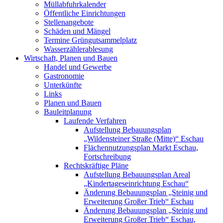
Müllabfuhrkalender
Öffentliche Einrichtungen
Stellenangebote
Schäden und Mängel
Termine Grüngutsammelplatz
Wasserzählerablesung
Wirtschaft, Planen und Bauen
Handel und Gewerbe
Gastronomie
Unterkünfte
Links
Planen und Bauen
Bauleitplanung
Laufende Verfahren
Aufstellung Bebauungsplan
„Wildensteiner Straße (Mitte)“ Eschau
Flächennutzungsplan Markt Eschau,
Fortschreibung
Rechtskräftige Pläne
Aufstellung Bebauungsplan Areal
„Kindertageseinrichtung Eschau“
Änderung Bebauungsplan „Steinig und
Erweiterung Großer Trieb“ Eschau
Änderung Bebauungsplan „Steinig und
Erweiterung Großer Trieb“ Eschau,