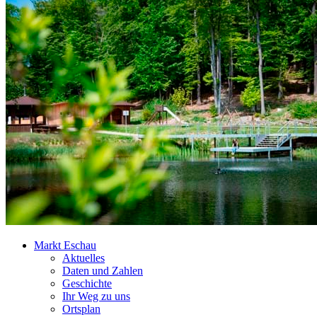
Markt Eschau
Aktuelles
Daten und Zahlen
Geschichte
Ihr Weg zu uns
Ortsplan