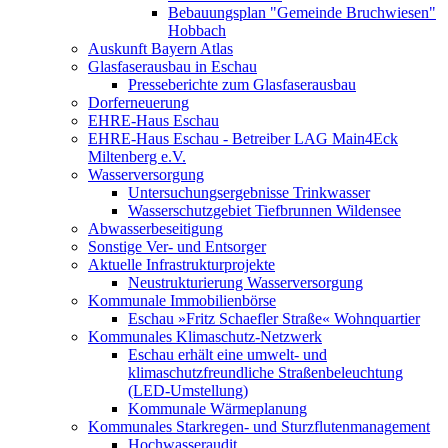
Bebauungsplan "Gemeinde Bruchwiesen"
Hobbach
Auskunft Bayern Atlas
Glasfaserausbau in Eschau
Presseberichte zum Glasfaserausbau
Dorferneuerung
EHRE-Haus Eschau
EHRE-Haus Eschau - Betreiber LAG Main4Eck
Miltenberg e.V.
Wasserversorgung
Untersuchungsergebnisse Trinkwasser
Wasserschutzgebiet Tiefbrunnen Wildensee
Abwasserbeseitigung
Sonstige Ver- und Entsorger
Aktuelle Infrastrukturprojekte
Neustrukturierung Wasserversorgung
Kommunale Immobilienbörse
Eschau »Fritz Schaefler Straße« Wohnquartier
Kommunales Klimaschutz-Netzwerk
Eschau erhält eine umwelt- und
klimaschutzfreundliche Straßenbeleuchtung
(LED-Umstellung)
Kommunale Wärmeplanung
Kommunales Starkregen- und Sturzflutenmanagement
Hochwasseraudit