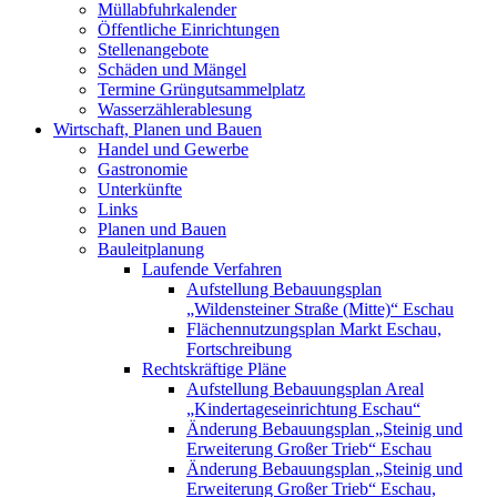
Müllabfuhrkalender
Öffentliche Einrichtungen
Stellenangebote
Schäden und Mängel
Termine Grüngutsammelplatz
Wasserzählerablesung
Wirtschaft, Planen und Bauen
Handel und Gewerbe
Gastronomie
Unterkünfte
Links
Planen und Bauen
Bauleitplanung
Laufende Verfahren
Aufstellung Bebauungsplan
„Wildensteiner Straße (Mitte)“ Eschau
Flächennutzungsplan Markt Eschau,
Fortschreibung
Rechtskräftige Pläne
Aufstellung Bebauungsplan Areal
„Kindertageseinrichtung Eschau“
Änderung Bebauungsplan „Steinig und
Erweiterung Großer Trieb“ Eschau
Änderung Bebauungsplan „Steinig und
Erweiterung Großer Trieb“ Eschau,