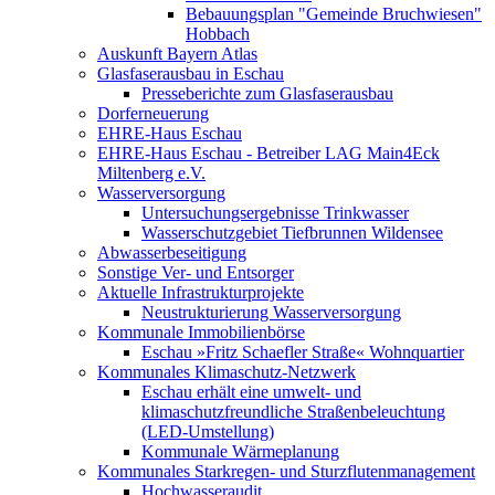
Bebauungsplan "Gemeinde Bruchwiesen"
Hobbach
Auskunft Bayern Atlas
Glasfaserausbau in Eschau
Presseberichte zum Glasfaserausbau
Dorferneuerung
EHRE-Haus Eschau
EHRE-Haus Eschau - Betreiber LAG Main4Eck
Miltenberg e.V.
Wasserversorgung
Untersuchungsergebnisse Trinkwasser
Wasserschutzgebiet Tiefbrunnen Wildensee
Abwasserbeseitigung
Sonstige Ver- und Entsorger
Aktuelle Infrastrukturprojekte
Neustrukturierung Wasserversorgung
Kommunale Immobilienbörse
Eschau »Fritz Schaefler Straße« Wohnquartier
Kommunales Klimaschutz-Netzwerk
Eschau erhält eine umwelt- und
klimaschutzfreundliche Straßenbeleuchtung
(LED-Umstellung)
Kommunale Wärmeplanung
Kommunales Starkregen- und Sturzflutenmanagement
Hochwasseraudit