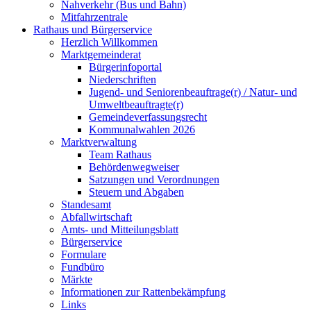
Nahverkehr (Bus und Bahn)
Mitfahrzentrale
Rathaus und Bürgerservice
Herzlich Willkommen
Marktgemeinderat
Bürgerinfoportal
Niederschriften
Jugend- und Seniorenbeauftrage(r) / Natur- und
Umweltbeauftragte(r)
Gemeindeverfassungsrecht
Kommunalwahlen 2026
Marktverwaltung
Team Rathaus
Behördenwegweiser
Satzungen und Verordnungen
Steuern und Abgaben
Standesamt
Abfallwirtschaft
Amts- und Mitteilungsblatt
Bürgerservice
Formulare
Fundbüro
Märkte
Informationen zur Rattenbekämpfung
Links