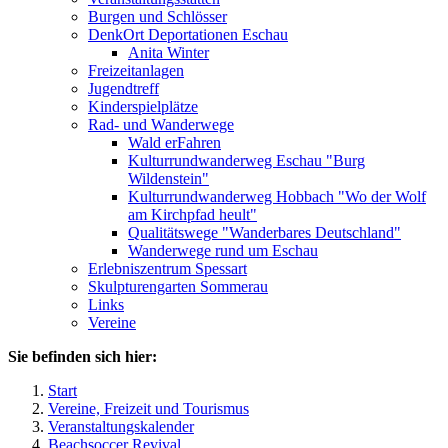
Burgen und Schlösser
DenkOrt Deportationen Eschau
Anita Winter
Freizeitanlagen
Jugendtreff
Kinderspielplätze
Rad- und Wanderwege
Wald erFahren
Kulturrundwanderweg Eschau "Burg
Wildenstein"
Kulturrundwanderweg Hobbach "Wo der Wolf
am Kirchpfad heult"
Qualitätswege "Wanderbares Deutschland"
Wanderwege rund um Eschau
Erlebniszentrum Spessart
Skulpturengarten Sommerau
Links
Vereine
Sie befinden sich hier:
Start
Vereine, Freizeit und Tourismus
Veranstaltungskalender
Beachsoccer Revival