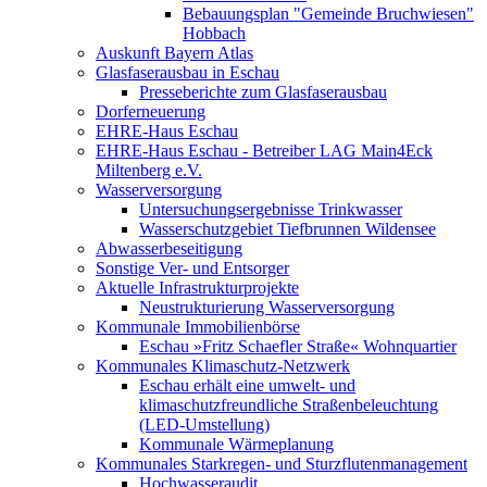
Bebauungsplan "Gemeinde Bruchwiesen"
Hobbach
Auskunft Bayern Atlas
Glasfaserausbau in Eschau
Presseberichte zum Glasfaserausbau
Dorferneuerung
EHRE-Haus Eschau
EHRE-Haus Eschau - Betreiber LAG Main4Eck
Miltenberg e.V.
Wasserversorgung
Untersuchungsergebnisse Trinkwasser
Wasserschutzgebiet Tiefbrunnen Wildensee
Abwasserbeseitigung
Sonstige Ver- und Entsorger
Aktuelle Infrastrukturprojekte
Neustrukturierung Wasserversorgung
Kommunale Immobilienbörse
Eschau »Fritz Schaefler Straße« Wohnquartier
Kommunales Klimaschutz-Netzwerk
Eschau erhält eine umwelt- und
klimaschutzfreundliche Straßenbeleuchtung
(LED-Umstellung)
Kommunale Wärmeplanung
Kommunales Starkregen- und Sturzflutenmanagement
Hochwasseraudit