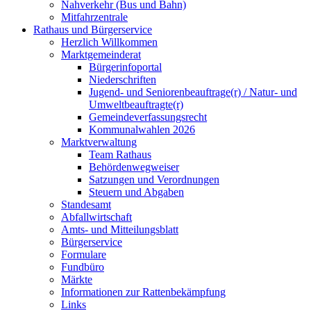
Nahverkehr (Bus und Bahn)
Mitfahrzentrale
Rathaus und Bürgerservice
Herzlich Willkommen
Marktgemeinderat
Bürgerinfoportal
Niederschriften
Jugend- und Seniorenbeauftrage(r) / Natur- und
Umweltbeauftragte(r)
Gemeindeverfassungsrecht
Kommunalwahlen 2026
Marktverwaltung
Team Rathaus
Behördenwegweiser
Satzungen und Verordnungen
Steuern und Abgaben
Standesamt
Abfallwirtschaft
Amts- und Mitteilungsblatt
Bürgerservice
Formulare
Fundbüro
Märkte
Informationen zur Rattenbekämpfung
Links