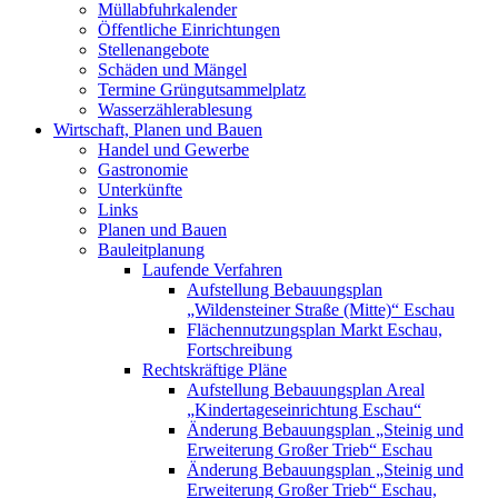
Müllabfuhrkalender
Öffentliche Einrichtungen
Stellenangebote
Schäden und Mängel
Termine Grüngutsammelplatz
Wasserzählerablesung
Wirtschaft, Planen und Bauen
Handel und Gewerbe
Gastronomie
Unterkünfte
Links
Planen und Bauen
Bauleitplanung
Laufende Verfahren
Aufstellung Bebauungsplan
„Wildensteiner Straße (Mitte)“ Eschau
Flächennutzungsplan Markt Eschau,
Fortschreibung
Rechtskräftige Pläne
Aufstellung Bebauungsplan Areal
„Kindertageseinrichtung Eschau“
Änderung Bebauungsplan „Steinig und
Erweiterung Großer Trieb“ Eschau
Änderung Bebauungsplan „Steinig und
Erweiterung Großer Trieb“ Eschau,